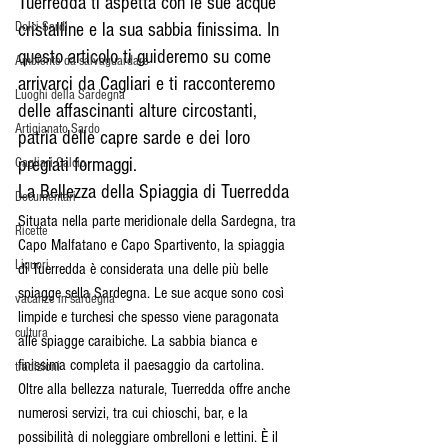
Tuerredda ti aspetta con le sue acque 
Dolci Sardi
cristalline e la sua sabbia finissima. In 
questo articolo ti guideremo su come 
Ambiente da salvaguardare
arrivarci da Cagliari e ti racconteremo 
Luoghi della Sardegna
delle affascinanti alture circostanti, 
Artigianato Sardo
patria delle capre sarde e dei loro 
pregiati formaggi.
Cagliari Calcio
La Bellezza della Spiaggia di Tuerredda
Documentari
Situata nella parte meridionale della Sardegna, tra 
Ricette
Capo Malfatano e Capo Spartivento, la spiaggia 
Liquori
di Tuerredda è considerata una delle più belle 
spiagge sella Sardegna. Le sue acque sono così 
vacanze in sardegna
limpide e turchesi che spesso viene paragonata 
cultura
alle spiagge caraibiche. La sabbia bianca e 
finissima completa il paesaggio da cartolina.
tradizioni
Oltre alla bellezza naturale, Tuerredda offre anche 
numerosi servizi, tra cui chioschi, bar, e la 
possibilità di noleggiare ombrelloni e lettini. È il 