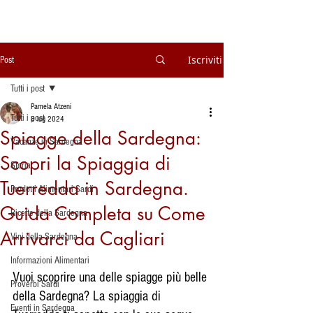
Iscriviti
Post
Tutti i post
Pamela Atzeni
Tutti i post
8 lug 2024
Spiagge della Sardegna:
Vacanze in Sardegna
Scopri la Spiaggia di
Storia
Tuerredda in Sardegna.
Prodotti Alimentari Sardi
Guida Completa su Come
Ricette della Sardegna
Arrivarci da Cagliari
Vini della Sardegna
Informazioni Alimentari
Vuoi scoprire una delle spiagge più belle 
Proverbi Sardi
della Sardegna? La spiaggia di 
Eventi in Sardegna