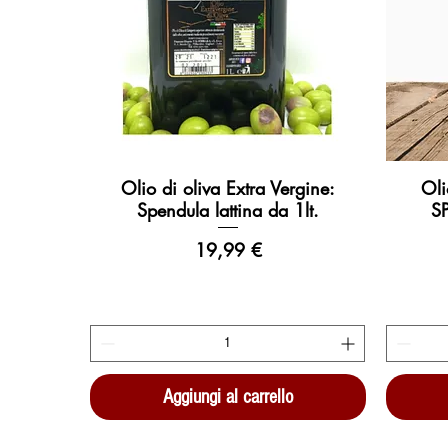
Olio di oliva Extra Vergine:
Oli
Vista rapida
Spendula lattina da 1lt.
SP
Prezzo
19,99 €
Aggiungi al carrello