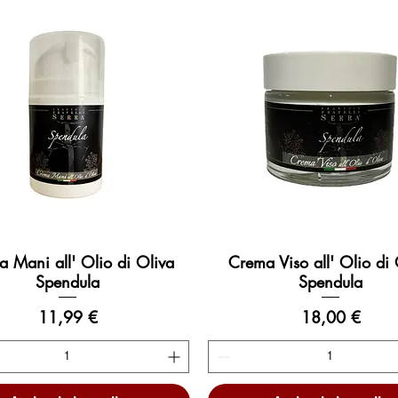
e
r
1
l
i
t
r
o
 Mani all' Olio di Oliva
Crema Viso all' Olio di 
Vista rapida
Vista rapida
Spendula
Spendula
Prezzo
Prezzo
11,99 €
18,00 €