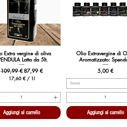
i
i
t
t
r
r
o
o
o Extra vergine di oliva
Olio Extravergine di O
Vista rapida
Vista rapida
ENDULA Latta da 5lt.
Aromatizzato: Spend
Prezzo regolare
Prezzo scontato
Prezzo
109,99 €
87,99 €
5,00 €
17,60 €
/
1l
Varietà
1
7
,
6
0
Aggiungi al carrello
Aggiungi al carrello
€
p