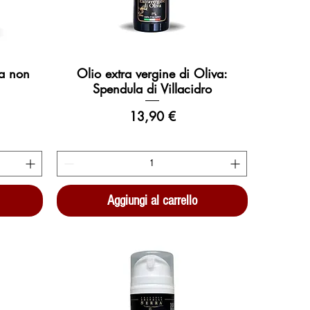
va non
Olio extra vergine di Oliva:
Vista rapida
Spendula di Villacidro
contato
Prezzo
13,90 €
Aggiungi al carrello