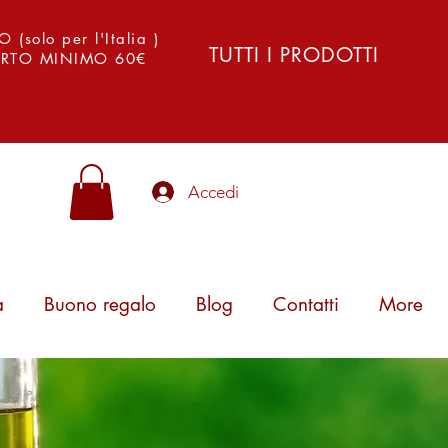
solo per l'Italia )
TUTTI I PRODOTTI
PORTO MINIMO 60€
Accedi
a
Buono regalo
Blog
Contatti
More