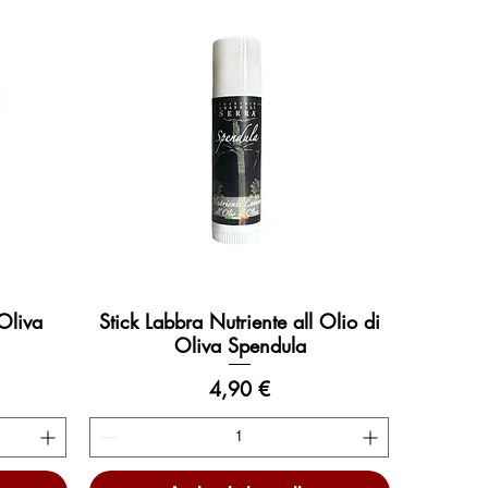
Oliva
Stick Labbra Nutriente all Olio di
Vista rapida
Oliva Spendula
Prezzo
4,90 €