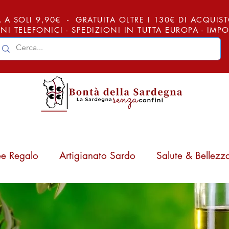
 A SOLI 9,90€ - GRATUITA OLTRE I 130€ DI ACQUISTO (
NI TELEFONICI - SPEDIZIONI IN TUTTA EUROPA - IM
ee Regalo
Artigianato Sardo
Salute & Bellezz