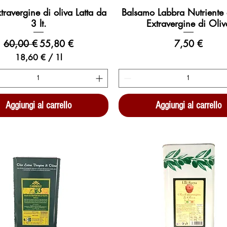
travergine di oliva Latta da
Balsamo Labbra Nutriente 
Vista rapida
Vista rapida
3 lt.
Extravergine di Oliv
Prezzo regolare
Prezzo scontato
Prezzo
60,00 €
55,80 €
7,50 €
18,60 €
/
1l
1
8
,
6
Aggiungi al carrello
Aggiungi al carrello
0
€
p
e
r
1
l
i
t
r
o