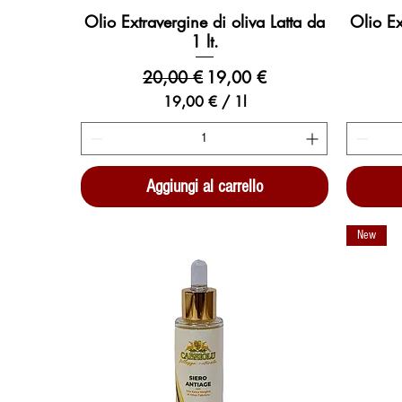
Olio Extravergine di oliva Latta da
Olio Ex
Vista rapida
1 lt.
Prezzo regolare
Prezzo scontato
20,00 €
19,00 €
19,00 €
/
1l
1
9
,
0
Aggiungi al carrello
0
€
New
p
e
r
1
l
i
t
r
o