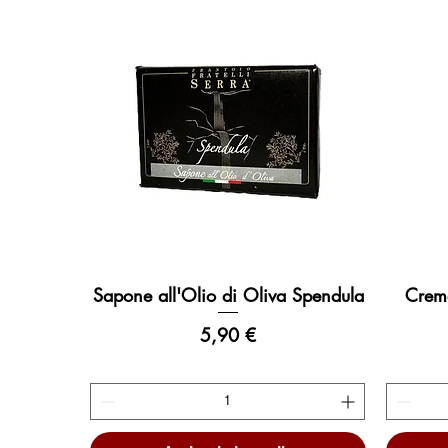
Sapone all'Olio di Oliva Spendula
Crema
Vista rapida
Prezzo
5,90 €