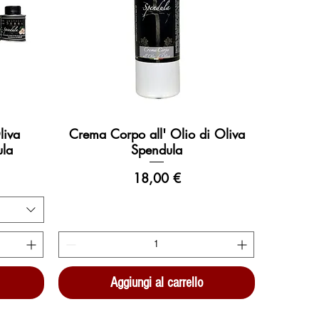
liva
Crema Corpo all' Olio di Oliva
Vista rapida
ula
Spendula
Prezzo
18,00 €
Aggiungi al carrello