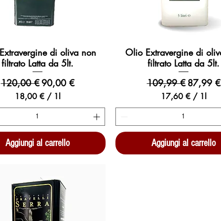
Extravergine di oliva non
Olio Extravergine di oli
Vista rapida
Vista rapida
filtrato Latta da 5lt.
filtrato Latta da 5lt.
Prezzo regolare
Prezzo scontato
Prezzo regolare
Prezzo s
120,00 €
90,00 €
109,99 €
87,99 €
18,00 €
/
1l
17,60 €
/
1l
1
1
8
7
,
,
0
6
Aggiungi al carrello
Aggiungi al carrello
0
0
€
€
p
p
e
e
r
r
1
1
l
l