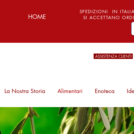
SPEDIZIONI IN ITALIA
HOME
SI ACCETTANO ORDI
ASSISTENZA CLIENTI
La Nostra Storia
Alimentari
Enoteca
Id