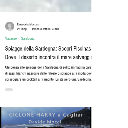
Emanuela Muscas
21 mag
Tempo di lettura: 3 min
Vacanze in Sardegna
Spiagge della Sardegna: Scopri Piscinas:
Dove il deserto incontra il mare selvaggio.
Chi pensa alle spiagge della Sardegna di solito immagina calette
di sassi bianchi nascoste dalle falesie o spiagge alla moda dove
sorseggiare un cocktail al tramonto. Esiste però una Sardegna
diversa, primordiale, dove la natura urla ancora la sua libertà.
Benvenuti a Piscinas, una meraviglia della Costa Verde (nella
parte sud-occidentale dell'isola) che vi farà dubitare di essere in
Europa. Qui, il vento e il mare hanno creato qualcosa di unico: un
vero e proprio deserto dor