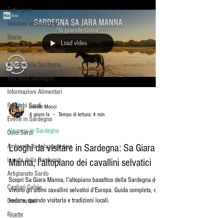
Tutti i post
Vacanze in Sardegna
Storia
Load video
Prodotti Alimentari Sardi
Ricette della Sardegna
Vini della Sardegna
Informazioni Alimentari
Proverbi Sardi
Davide Mocci
4 giorni fa
Tempo di lettura: 4 min
Eventi in Sardegna
Vacanze in Sardegna
Dolci Sardi
Luoghi da visitare in Sardegna: Sa Giara
Ambiente da salvaguardare
Luoghi della Sardegna
Manna, l'altopiano dei cavallini selvatici
Artigianato Sardo
Scopri Sa Giara Manna, l'altopiano basaltico della Sardegna dove
Cagliari Calcio
vivono gli ultimi cavallini selvatici d'Europa. Guida completa, cosa
vedere, quando visitarla e tradizioni locali.
Documentari
Ricette