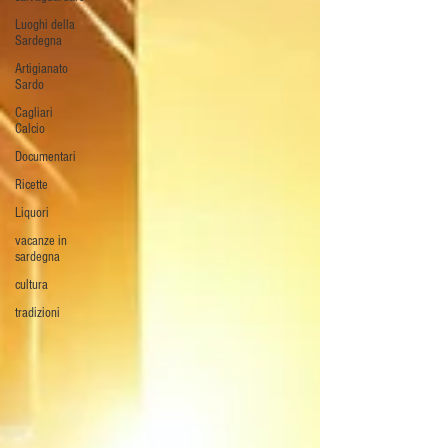
Luoghi della
Sardegna
Artigianato
Sardo
Cagliari
Calcio
Documentari
Ricette
Liquori
vacanze in
sardegna
cultura
tradizioni