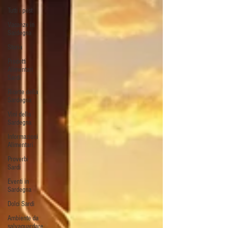
Tutti i post
Vacanze in
Sardegna
Storia
Prodotti
Alimentari
Sardi
Ricette della
Sardegna
Vini della
Sardegna
Informazioni
Alimentari
Proverbi
Sardi
Eventi in
Sardegna
Dolci Sardi
Ambiente da
salvaguardare