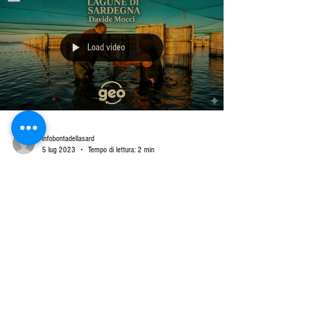
Le Meravigliose Spiagge della Sardegna: Un Paradiso da
Scoprire La Sardegna, situata nell'incantevole Mar Mediterraneo,
è rinomata per le...
Load video
infobontadellasard
5 lug 2023
Tempo di lettura: 2 min
Vacanze in Sardegna