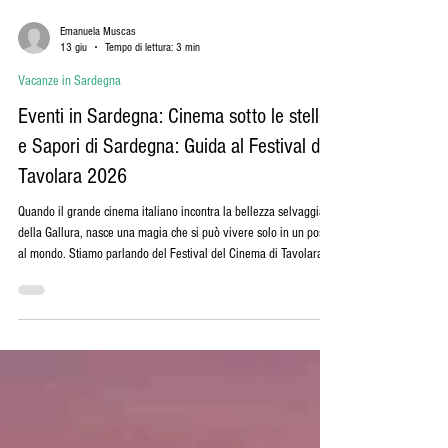
Emanuela Muscas
13 giu
Tempo di lettura: 3 min
Vacanze in Sardegna
Eventi in Sardegna: Cinema sotto le stelle
e Sapori di Sardegna: Guida al Festival di
Tavolara 2026
Quando il grande cinema italiano incontra la bellezza selvaggia
della Gallura, nasce una magia che si può vivere solo in un posto
al mondo. Stiamo parlando del Festival del Cinema di Tavolara
"Una notte in Italia", che quest'anno torna a illuminare le nostre
serate estive dal 14 al 19 luglio 2026. Se state pianificando una
fuga in Sardegna per godervi i film più attesi dell'anno a due
passi dal mare, abbiamo un consiglio per voi: non si vive di sola
cultura!