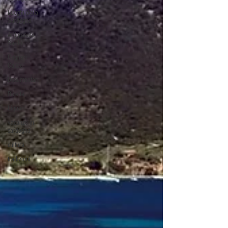
Luoghi della
Sardegna
Artigianato
Sardo
Cagliari
Calcio
Documentari
Ricette
Liquori
vacanze in
sardegna
cultura
tradizioni