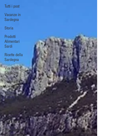
Tutti i post
Vacanze in
Sardegna
Storia
Prodotti
Alimentari
Sardi
Ricette della
Sardegna
Vini della
Sardegna
Informazioni
Alimentari
Proverbi
Sardi
Eventi in
Sardegna
Dolci Sardi
Ambiente da
salvaguardare