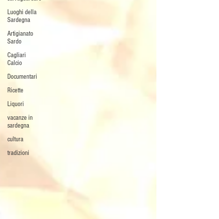
Luoghi della
Sardegna
Artigianato
Sardo
Cagliari
Calcio
Documentari
Ricette
Liquori
vacanze in
sardegna
cultura
tradizioni