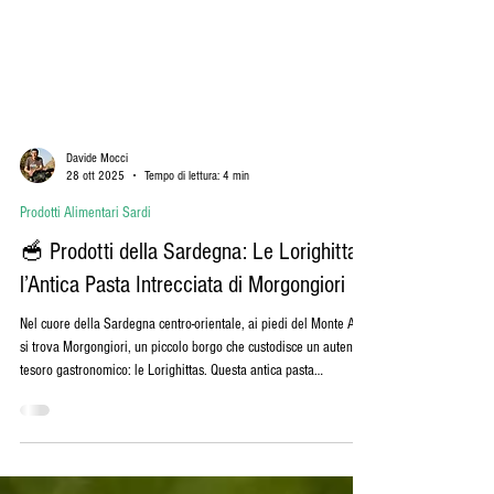
Davide Mocci
28 ott 2025
Tempo di lettura: 4 min
Prodotti Alimentari Sardi
🥣 Prodotti della Sardegna: Le Lorighittas,
l’Antica Pasta Intrecciata di Morgongiori
Nel cuore della Sardegna centro-orientale, ai piedi del Monte Arci,
si trova Morgongiori, un piccolo borgo che custodisce un autentico
tesoro gastronomico: le Lorighittas. Questa antica pasta
intrecciata, realizzata rigorosamente a mano, è un prodotto raro e
prezioso, unico nel panorama culinario italiano. In questo articolo
esploreremo le sue origini, la tecnica artigianale di preparazione