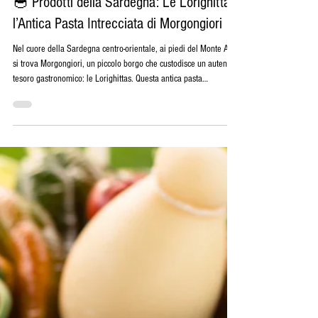
28 ott 2025
Tempo di lettura: 4 min
Prodotti Alimentari Sardi
🥣 Prodotti della Sardegna: Le Lorighittas,
l’Antica Pasta Intrecciata di Morgongiori
Nel cuore della Sardegna centro-orientale, ai piedi del Monte Arci,
si trova Morgongiori, un piccolo borgo che custodisce un autentico
tesoro gastronomico: le Lorighittas. Questa antica pasta
intrecciata, realizzata rigorosamente a mano, è un prodotto raro e
prezioso, unico nel panorama culinario italiano. In questo articolo
esploreremo le sue origini, la tecnica artigianale di preparazione
e il contesto culturale in cui ancora oggi viene prodotta.