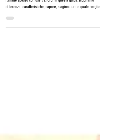
Pecorino Sardo e Pecorino Romano sono due eccellenze casearie
italiane spesso confuse tra loro. In questa guida scopriamo
differenze, caratteristiche, sapore, stagionatura e quale scegliere
in base all’utilizzo.