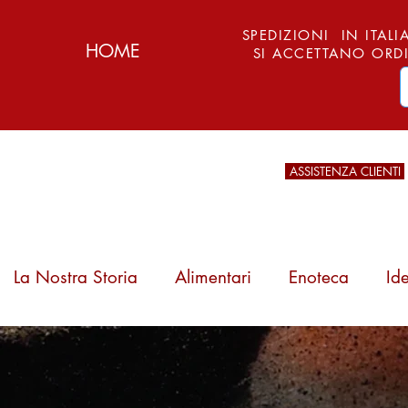
SPEDIZIONI IN ITALIA
HOME
SI ACCETTANO ORDI
ASSISTENZA CLIENTI
La Nostra Storia
Alimentari
Enoteca
Id