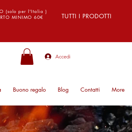
solo per l'Italia )
TUTTI I PRODOTTI
PORTO MINIMO 60€
Accedi
a
Buono regalo
Blog
Contatti
More