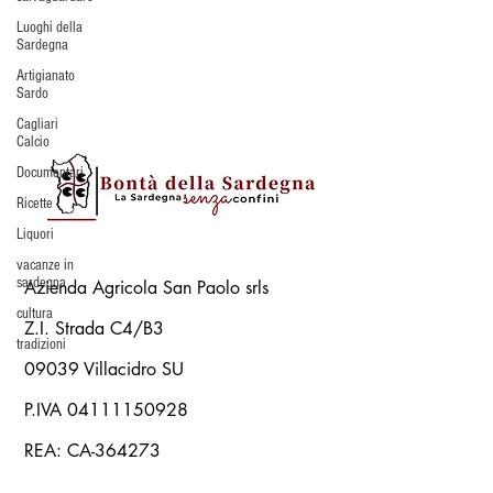
Luoghi della
Sardegna
Artigianato
Sardo
Cagliari
Calcio
Documentari
Ricette
Liquori
vacanze in
sardegna
Azienda Agricola San Paolo srls
cultura
Z.I. Strada C4/B3
tradizioni
09039 Villacidro SU
P.IVA
04111150928
REA: CA-364273