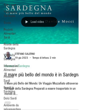
Tutti i post
Vacanze in
Sardegna
Load video
Storia
Prodotti
Alimentari
Sardi
Ricette della
Sardegna
STEFANO SALERNO
Vini della
19 giu 2023
Tempo di lettura: 2 min
Sardegna
Informazioni
Vacanze in Sardegna
Alimentari
Il mare più bello del mondo è in Sardegna
Proverbi
Sardi
Il Mare più Bello del Mondo: Un Viaggio Mozzafiato attraverso le
Eventi in
Spiagge della Sardegna Preparati a essere trasportato in un
Sardegna
mondo di...
Dolci Sardi
Ambiente da
salvaguardare