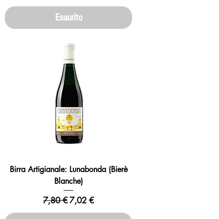
Esaurito
Birra Artigianale: Lunabonda (Bierè
Blanche)
Prezzo regolare
Prezzo scontato
7,80 €
7,02 €