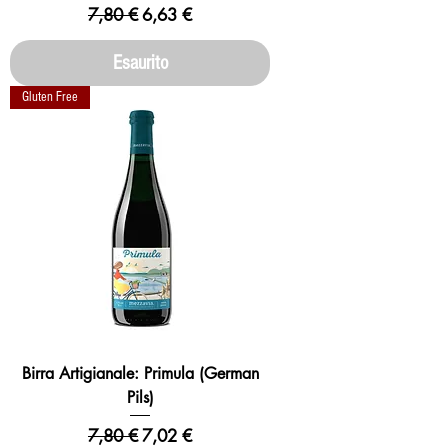
Prezzo regolare
Prezzo scontato
7,80 €
6,63 €
Esaurito
Gluten Free
Birra Artigianale: Primula (German
Pils)
Prezzo regolare
Prezzo scontato
7,80 €
7,02 €