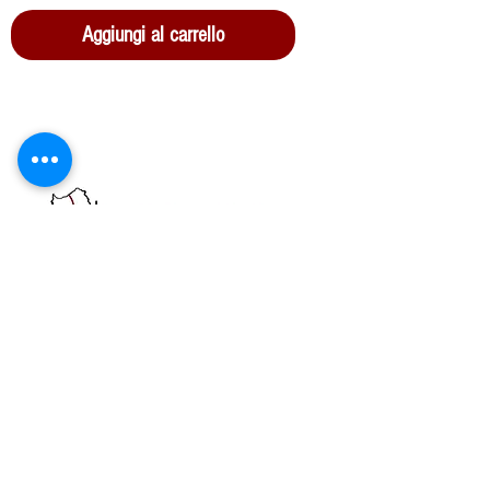
Aggiungi al carrello
Azienda Agricola San Paolo srls
Z.I. Strada C4/B3
09039 Villacidro SU
P.IVA
04111150928
REA: CA-364273