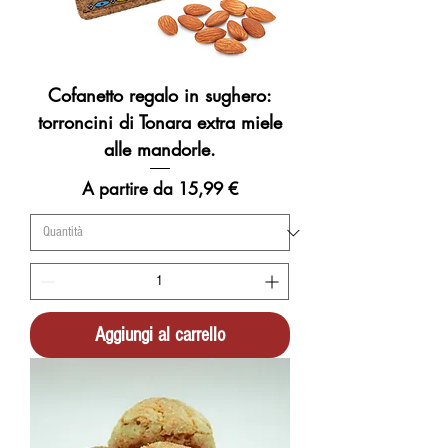
m
o
Cofanetto regalo in sughero:
torroncini di Tonara extra miele
alle mandorle.
Prezzo scontato
A partire da
15,99 €
Aggiungi al carrello