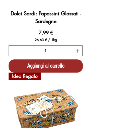
Dolci Sardi: Papassini Glassati -
Sardegne
Prezzo
7,99 €
26,63 €
/
1kg
2
6
,
6
3
Aggiungi al carrello
€
p
Idea Regalo
e
r
1
C
h
i
l
o
g
r
a
m