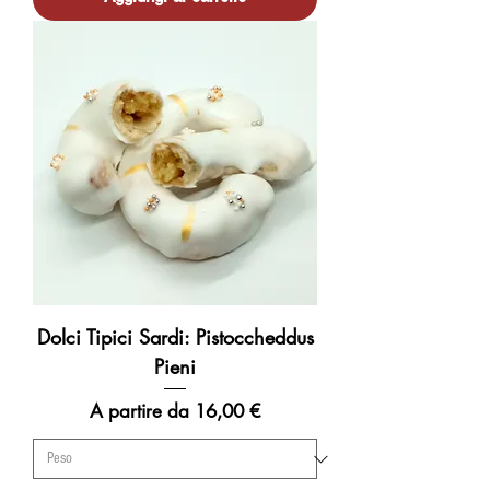
Dolci Tipici Sardi: Pistoccheddus
Pieni
Prezzo scontato
A partire da
16,00 €