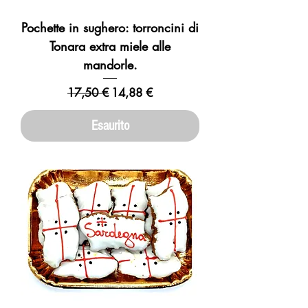
Pochette in sughero: torroncini di
Tonara extra miele alle
mandorle.
Prezzo regolare
Prezzo scontato
17,50 €
14,88 €
Esaurito