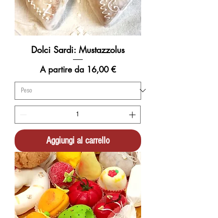
Dolci Sardi: Mustazzolus
Prezzo scontato
A partire da
16,00 €
Aggiungi al carrello