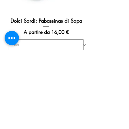
Dolci Sardi: Pabassinas di Sapa
Prezzo scontato
A partire da
16,00 €
Aggiungi al carrello