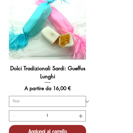
Dolci Tradizionali Sardi: Gueffus
Lunghi
Prezzo scontato
A partire da
16,00 €
Aggiungi al carrello