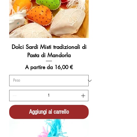
Dolci Sardi Misti tradizionali di
Pasta di Mandorla
Prezzo scontato
A partire da
16,00 €
Aggiungi al carrello