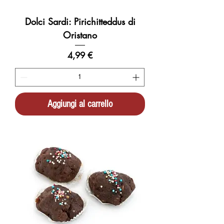
Dolci Sardi: Pirichitteddus di
Oristano
Prezzo
4,99 €
Aggiungi al carrello