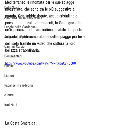
Mediterraneo, è rinomata per le sue spiagge 
Dolci Sardi
mozzafiato, che sono tra le più suggestive al 
mondo. Con sabbie dorate, acque cristalline e 
Ambiente da salvaguardare
paesaggi naturali sorprendenti, la Sardegna offre 
Luoghi della Sardegna
un'esperienza balneare indimenticabile. In questo 
articolo, esploreremo alcune delle spiagge più belle 
Artigianato Sardo
dell'isola tramite un video che cattura la loro 
Cagliari Calcio
bellezza straordinaria.
Documentari
https://www.youtube.com/watch?v=nXpqXyR6c80
Ricette
Liquori
vacanze in sardegna
cultura
tradizioni
La Costa Smeralda: