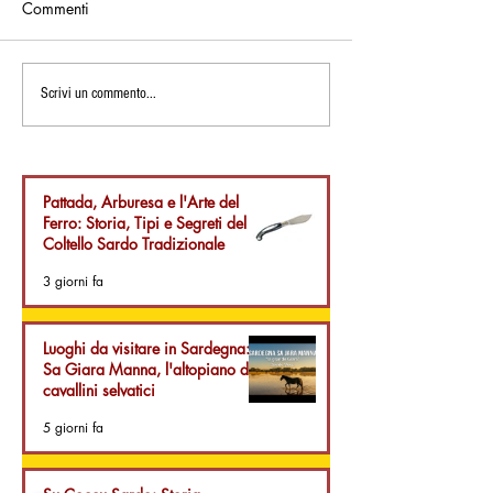
Commenti
Eventi in Sardegna:
Spiagge della S
Scrivi un commento...
Cinema sotto le stelle e
Scopri Piscinas: 
Sapori di Sardegna:
deserto incontra 
Guida al Festival di
selvaggio.
Tavolara 2026
Pattada, Arburesa e l'Arte del
Ferro: Storia, Tipi e Segreti del
Coltello Sardo Tradizionale
3 giorni fa
Luoghi da visitare in Sardegna:
Sa Giara Manna, l'altopiano dei
cavallini selvatici
5 giorni fa