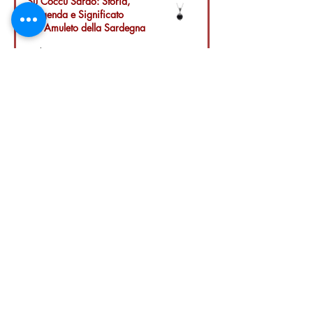
Su Coccu Sardo: Storia,
Leggenda e Significato
dell’Amuleto della Sardegna
29 lug
Azienda Agricola San Paolo srls
Z.I. Strada C4/B3
09039 Villacidro SU
P.IVA
04111150928