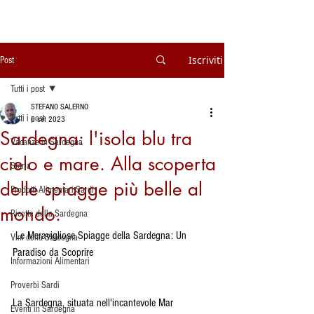
Iscriviti
Post
Tutti i post
STEFANO SALERNO
Tutti i post
6 set 2023
Sardegna: l'isola blu tra
Vacanze in Sardegna
cielo e mare. Alla scoperta
Storia
delle spiagge più belle al
Prodotti Alimentari Sardi
mondo.
Ricette della Sardegna
 Le Meravigliose Spiagge della Sardegna: Un 
Vini della Sardegna
Paradiso da Scoprire
Informazioni Alimentari
Proverbi Sardi
La Sardegna, situata nell'incantevole Mar 
Eventi in Sardegna