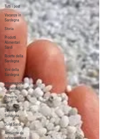
Tutti i post
Vacanze in
Sardegna
Storia
Prodotti
Alimentari
Sardi
Ricette della
Sardegna
Vini della
Sardegna
Informazioni
Alimentari
Proverbi
Sardi
Eventi in
Sardegna
Dolci Sardi
Ambiente da
salvaguardare