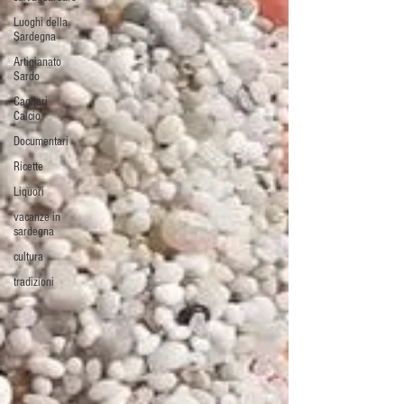
Luoghi della
Sardegna
Artigianato
Sardo
Cagliari
Calcio
Documentari
Ricette
Liquori
vacanze in
sardegna
cultura
tradizioni