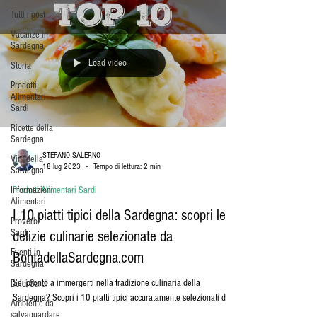
Tutti i post
Vacanze in
Sardegna
Load video
Storia
Prodotti
Alimentari
Sardi
Ricette della
Sardegna
STEFANO SALERNO
Vini della
18 lug 2023
Tempo di lettura: 2 min
Sardegna
Informazioni
Prodotti Alimentari Sardi
Alimentari
I 10 piatti tipici della Sardegna: scopri le
Proverbi
Sardi
delizie culinarie selezionate da
Eventi in
BontadellaSardegna.com
Sardegna
Sei pronto a immergerti nella tradizione culinaria della
Dolci Sardi
Sardegna? Scopri i 10 piatti tipici accuratamente selezionati da...
Ambiente da
salvaguardare