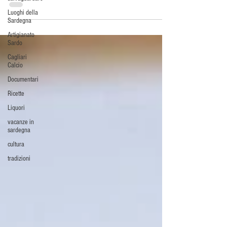
Luoghi della
Sardegna
Artigianato
Sardo
Cagliari
Calcio
Documentari
Ricette
Liquori
vacanze in
sardegna
cultura
tradizioni