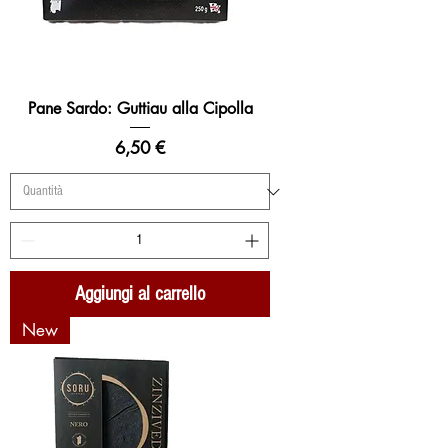
Pane Sardo: Guttiau alla Cipolla
Prezzo
6,50 €
Aggiungi al carrello
New