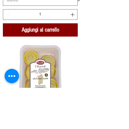
Aggiungi al carrello
Pasta Fresca: Ravioli Sardi Ricotta e
Zafferano