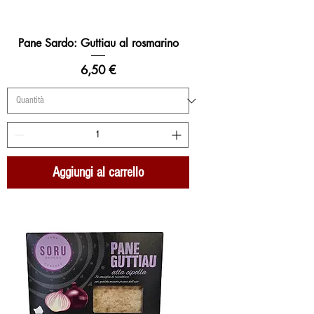
Pane Sardo: Guttiau al rosmarino
Prezzo
6,50 €
Aggiungi al carrello