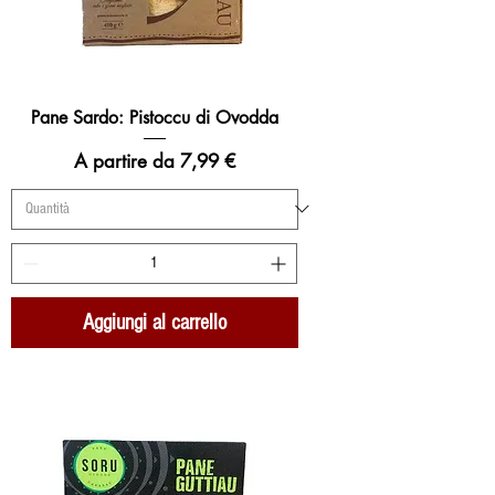
Pane Sardo: Pistoccu di Ovodda
Prezzo scontato
A partire da
7,99 €
Aggiungi al carrello