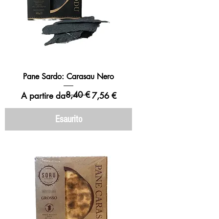
Pane Sardo: Carasau Nero
8,40 €
Prezzo regolare
Prezzo scontato
A partire da
7,56 €
Esaurito