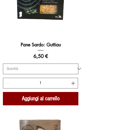
Pane Sardo: Guttiau
Prezzo
6,50 €
Aggiungi al carrello