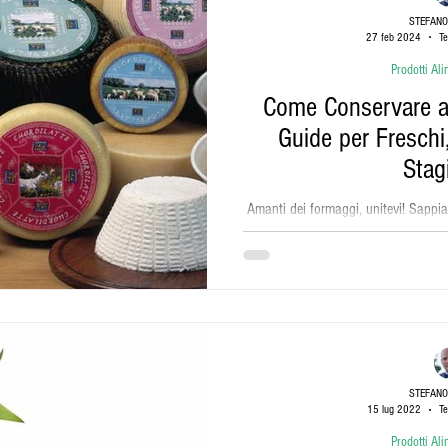
STEFANO
27 feb 2024
Te
Prodotti Ali
Come Conservare al
Guide per Freschi
Stag
Amanti dei formaggi, unitevi! Sappi
pezzo di formaggio, soprattutto 
STEFANO
15 lug 2022
Te
Prodotti Ali