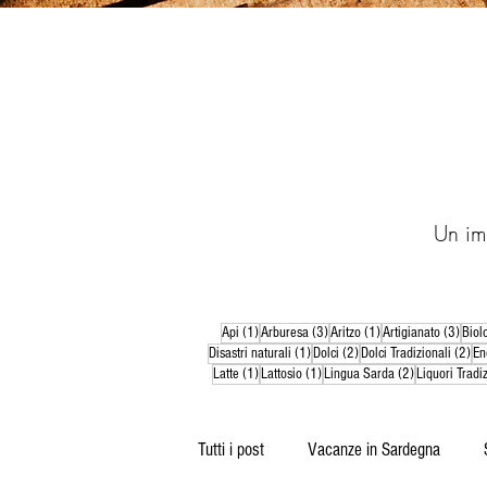
Un im
1 post
3 post
1 post
3 pos
Api
(1)
Arburesa
(3)
Aritzo
(1)
Artigianato
(3)
Biol
1 post
2 post
2 p
Disastri naturali
(1)
Dolci
(2)
Dolci Tradizionali
(2)
En
1 post
1 post
2 post
Latte
(1)
Lattosio
(1)
Lingua Sarda
(2)
Liquori Tradiz
Tutti i post
Vacanze in Sardegna