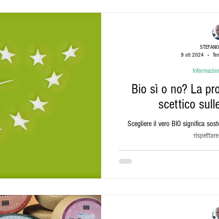
Sardi
Eventi in Sardegna
Dolci Sardi
Ambiente da salvagua
STEFANO
9 ott 2024
Tem
o Sardo
Cagliari Calcio
Documentari
Ricette
Liquori
Informazion
Bio sì o no? La pr
scettico sulle
Scegliere il vero BIO significa sost
rispettare