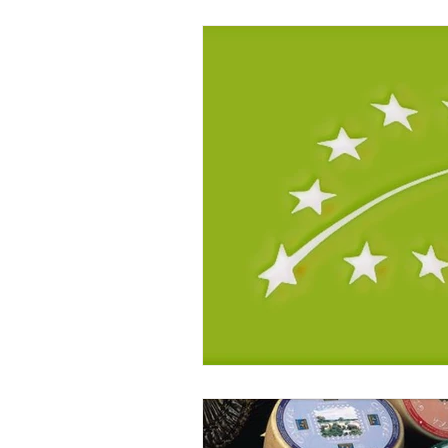
Informazioni Alimentari
Proverbi 
Luoghi della Sardegna
Artigianat
cultura
tradizioni