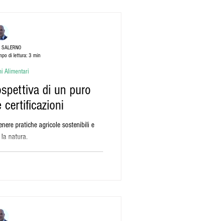
rdare
 SALERNO
po di lettura: 3 min
vacanze in sardegna
i Alimentari
ospettiva di un puro
 certificazioni
enere pratiche agricole sostenibili e
 la natura.