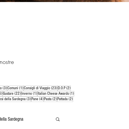
nostre
3 post
1 post
23 post
2 post
do
(3)
Comuni
(1)
Consigli di Viaggio
(23)
D.O.P
(2)
6 post
22 post
1 post
1 post
6)
Gustare
(22)
Inverno
(1)
Italian Cheese Awards
(1)
ost
3 post
4 post
2 post
2 post
esi della Sardegna
(3)
Pane
(4)
Pasta
(2)
Pattada
(2)
della Sardegna