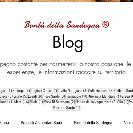
Bontà della Sardegna ®
Blog
pegno costante per trasmettervi la nostra passione, le 
esperienze, le informazioni raccolte sul territorio
t
1 post
4 post
2 post
1 post
3 post
ogico
(1)
Bottarga
(4)
Cagliari Calcio
(2)
Civiltà Nuragiche
(1)
Collezionismo
(3)
Coltello Sar
ost
3 post
5 post
8 post
3 post
10 post
1 post
oteca
(3)
Estate
(5)
Eventi
(8)
Fiore Sardo
(3)
Formaggio
(10)
Giornata Mondiale
(1)
Green
(
1 post
14 post
1 post
2 post
2 post
1 p
ionali
(1)
Mare
(14)
Miele
(1)
Mirto Di Sardegna
(2)
Natura da salvaguardare
(2)
Olio
(1)
Pa
1 post
Pecorino Sardo
(1)
Storia
Prodotti Alimentari Sardi
Ricette della Sardegna
Vini 