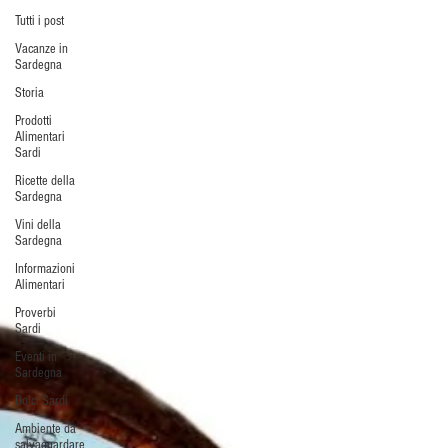
Tutti i post
Vacanze in
Sardegna
Storia
Prodotti
Alimentari
Sardi
Ricette della
Sardegna
Vini della
Sardegna
Informazioni
Alimentari
Proverbi
Sardi
Eventi in
Sardegna
Dolci Sardi
Ambiente da
salvaguardare