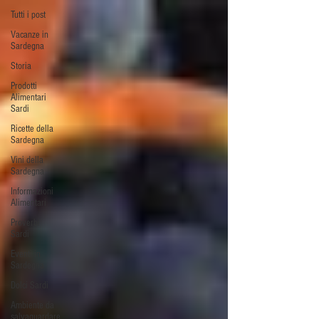
Tutti i post
Vacanze in
Sardegna
Storia
Prodotti
Alimentari
Sardi
Ricette della
Sardegna
Vini della
Sardegna
Informazioni
Alimentari
Proverbi
Sardi
Eventi in
Sardegna
Dolci Sardi
Ambiente da
salvaguardare