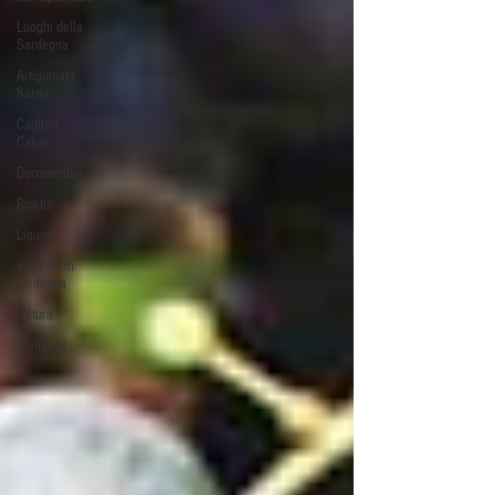
Luoghi della
Sardegna
Artigianato
Sardo
Cagliari
Calcio
Documentari
Ricette
Liquori
vacanze in
sardegna
cultura
tradizioni