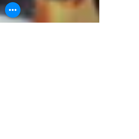
STEFANO SALERNO
23 set 2022
Tempo di lettura: 2 min
Vini della Sardegna
Vino Rosso: Monica Di Sardegna DOC -