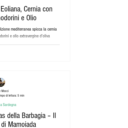
a Eoliana, Cernia con
odorini e Olio
adizione mediterranea spicca la cernia
orini e olio extravergine d’oliva
e Mocci
mpo di lettura: 5 min
lla Sardegna
s della Barbagia – Il
o di Mamoiada