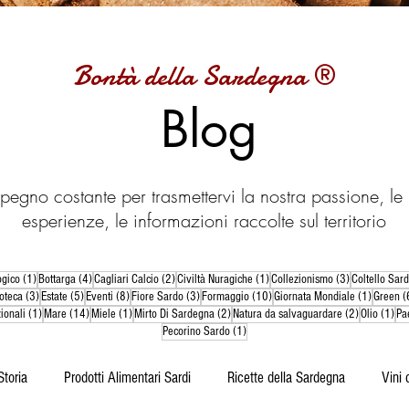
Bontà della Sardegna ®
Blog
pegno costante per trasmettervi la nostra passione, le 
esperienze, le informazioni raccolte sul territorio
t
1 post
4 post
2 post
1 post
3 post
ogico
(1)
Bottarga
(4)
Cagliari Calcio
(2)
Civiltà Nuragiche
(1)
Collezionismo
(3)
Coltello Sar
ost
3 post
5 post
8 post
3 post
10 post
1 post
oteca
(3)
Estate
(5)
Eventi
(8)
Fiore Sardo
(3)
Formaggio
(10)
Giornata Mondiale
(1)
Green
(
1 post
14 post
1 post
2 post
2 post
1 p
ionali
(1)
Mare
(14)
Miele
(1)
Mirto Di Sardegna
(2)
Natura da salvaguardare
(2)
Olio
(1)
Pa
1 post
Pecorino Sardo
(1)
Storia
Prodotti Alimentari Sardi
Ricette della Sardegna
Vini 