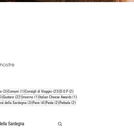
nostre
3 post
1 post
23 post
2 post
do
(3)
Comuni
(1)
Consigli di Viaggio
(23)
D.O.P
(2)
6 post
22 post
1 post
1 post
6)
Gustare
(22)
Inverno
(1)
Italian Cheese Awards
(1)
ost
3 post
4 post
2 post
2 post
esi della Sardegna
(3)
Pane
(4)
Pasta
(2)
Pattada
(2)
della Sardegna