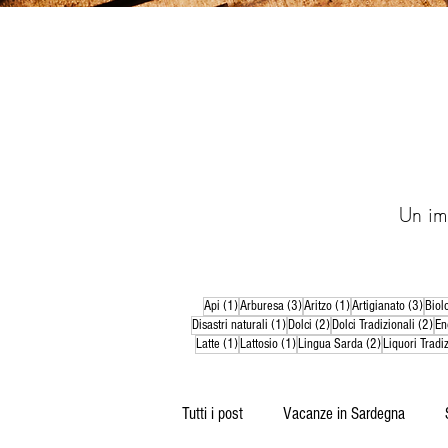
Un im
1 post
3 post
1 post
3 pos
Api
(1)
Arburesa
(3)
Aritzo
(1)
Artigianato
(3)
Biol
1 post
2 post
2 p
Disastri naturali
(1)
Dolci
(2)
Dolci Tradizionali
(2)
En
1 post
1 post
2 post
Latte
(1)
Lattosio
(1)
Lingua Sarda
(2)
Liquori Tradiz
Tutti i post
Vacanze in Sardegna