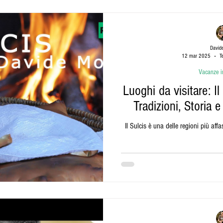
Sardi
Eventi in Sardegna
Dolci Sardi
Ambiente da salvagua
David
12 mar 2025
T
o Sardo
Cagliari Calcio
Documentari
Ricette
Liquori
Vacanze i
Luoghi da visitare: Il
Tradizioni, Storia 
Il Sulcis è una delle regioni più aff