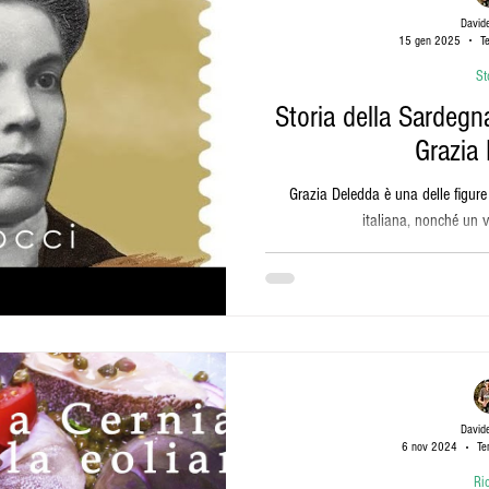
David
15 gen 2025
T
St
Storia della Sardegn
Grazia
Grazia Deledda è una delle figure
italiana, nonché un 
David
6 nov 2024
Te
Ric