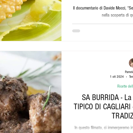
Il documentario di Davide Mocci, “S
nella scoperta di q
Pamela
1 ott 2024
Tem
Ricette de
SA BURRIDA - La ricetta del PIATTO
TIPICO DI CAGLIARI - SARDEGNA CUCI
TRADI
In questo filmato, ci immergeremo in