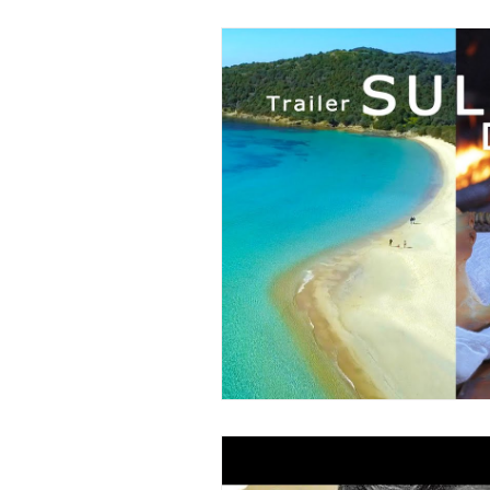
Informazioni Alimentari
Proverbi 
Luoghi della Sardegna
Artigianat
cultura
tradizioni