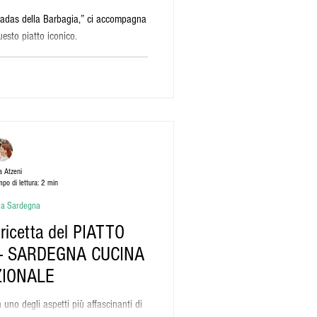
eadas della Barbagia,” ci accompagna
uesto piatto iconico.
 Atzeni
po di lettura: 2 min
lla Sardegna
NA
ZIONALE
 uno degli aspetti più affascinanti di