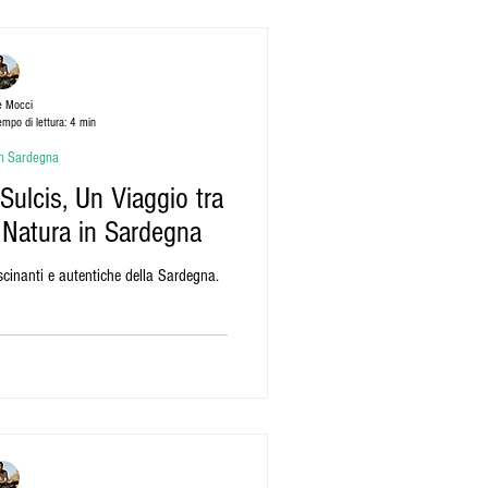
rdare
e Mocci
empo di lettura: 4 min
vacanze in sardegna
n Sardegna
 Sulcis, Un Viaggio tra
e Natura in Sardegna
ascinanti e autentiche della Sardegna.