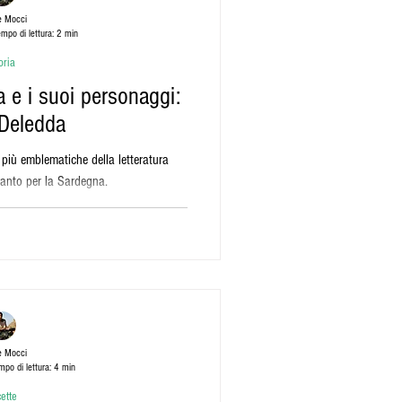
e Mocci
empo di lettura: 2 min
oria
a e i suoi personaggi:
 Deledda
 più emblematiche della letteratura
vanto per la Sardegna.
e Mocci
mpo di lettura: 4 min
ette