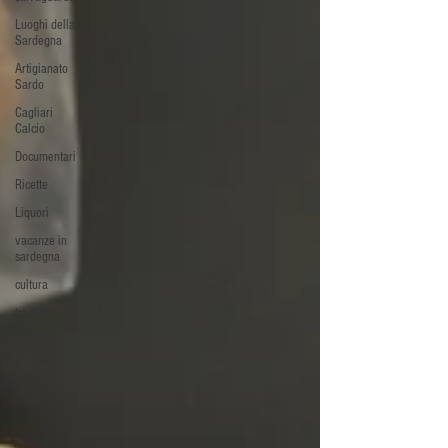
Luoghi della
Sardegna
Artigianato
Sardo
Cagliari
Calcio
Documentari
Ricette
Liquori
vacanze in
sardegna
cultura
tradizioni