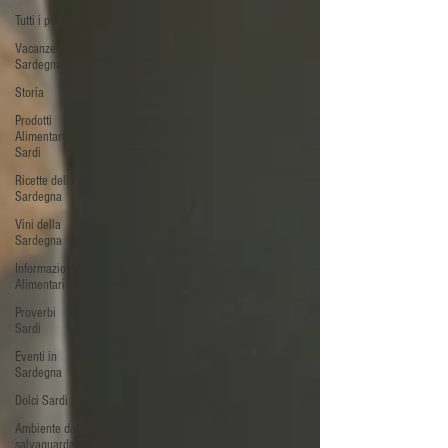
Tutti i post
Vacanze in
Sardegna
Storia
Prodotti
Alimentari
Sardi
Ricette della
Sardegna
Vini della
Sardegna
Informazioni
Alimentari
Proverbi
Sardi
Eventi in
Sardegna
Dolci Sardi
Ambiente da
salvaguardare