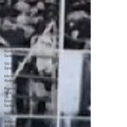
Tutti i post
Vacanze in
Sardegna
Storia
Prodotti
Alimentari
Sardi
Ricette della
Sardegna
Vini della
Sardegna
Informazioni
Alimentari
Proverbi
Sardi
Eventi in
Sardegna
Dolci Sardi
Ambiente da
salvaguardare