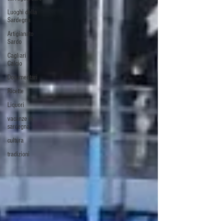
Luoghi della
Sardegna
Artigianato
Sardo
Cagliari
Calcio
Documentari
Ricette
Liquori
vacanze in
sardegna
cultura
tradizioni