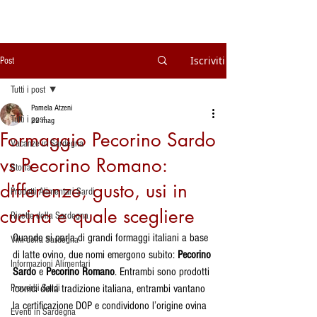
Iscriviti
Post
Tutti i post
Pamela Atzeni
Tutti i post
22 mag
Formaggio Pecorino Sardo
Vacanze in Sardegna
vs Pecorino Romano:
Storia
differenze, gusto, usi in
Prodotti Alimentari Sardi
cucina e quale scegliere
Ricette della Sardegna
Quando si parla di grandi formaggi italiani a base 
Vini della Sardegna
di latte ovino, due nomi emergono subito: 
Pecorino 
Informazioni Alimentari
Sardo
 e 
Pecorino Romano
. Entrambi sono prodotti 
Proverbi Sardi
iconici della tradizione italiana, entrambi vantano 
la certificazione DOP e condividono l’origine ovina 
Eventi in Sardegna