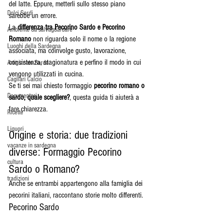
del latte. Eppure, metterli sullo stesso piano 
Dolci Sardi
sarebbe un errore.
La 
differenza tra Pecorino Sardo e Pecorino 
Ambiente da salvaguardare
Romano
 non riguarda solo il nome o la regione 
Luoghi della Sardegna
associata, ma coinvolge gusto, lavorazione, 
consistenza, stagionatura e perfino il modo in cui 
Artigianato Sardo
vengono utilizzati in cucina.
Cagliari Calcio
Se ti sei mai chiesto formaggio 
pecorino romano o 
Documentari
sardo, quale scegliere?
, questa guida ti aiuterà a 
fare chiarezza.
Ricette
Liquori
Origine e storia: due tradizioni 
vacanze in sardegna
diverse: Formaggio Pecorino 
cultura
Sardo o Romano?
tradizioni
Anche se entrambi appartengono alla famiglia dei 
pecorini italiani, raccontano storie molto differenti.
Pecorino Sardo