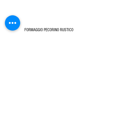
FORMAGGIO PECORINO RUSTICO
Formaggio
Prodotti Alimentari Sardi
Mostra tutti
Post recenti