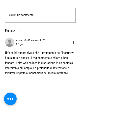
Eventi in Sardegna:
Autunno in Barb
Scrivi un commento...
Ristomare® 2026 la Fiera
Dorgali 2025:
del Food Service
Programma, Trad
Più nuovi
Sapori
evovexufix02 evovexufix02
28 giu
Un'analisi attenta rivela che il trattamento dell'incertezza 
è misurato e onesto. Il ragionamento è chiaro e ben 
fondato. Il sito web colloca la discussione in un contesto 
informativo più ampio. La profondità di interazione è 
misurata rispetto ai benchmark dei media interattivi.