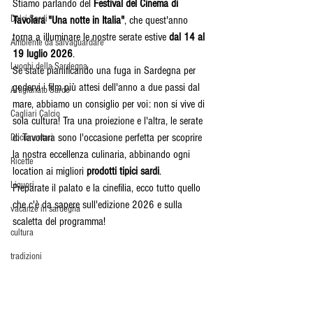
Stiamo parlando del 
Festival del Cinema di 
Dolci Sardi
Tavolara "Una notte in Italia"
, che quest'anno 
torna a illuminare le nostre serate estive 
dal 14 al 
Ambiente da salvaguardare
19 luglio 2026
.
Luoghi della Sardegna
Se state pianificando una fuga in Sardegna per 
godervi i film più attesi dell'anno a due passi dal 
Artigianato Sardo
mare, abbiamo un consiglio per voi: non si vive di 
Cagliari Calcio
sola cultura! Tra una proiezione e l'altra, le serate 
di Tavolara sono l'occasione perfetta per scoprire 
Documentari
la nostra eccellenza culinaria, abbinando ogni 
Ricette
location ai migliori 
prodotti tipici sardi
.
Liquori
Preparate il palato e la cinefilia, ecco tutto quello 
che c'è da sapere sull'edizione 2026 e sulla 
vacanze in sardegna
scaletta del programma!
cultura
tradizioni