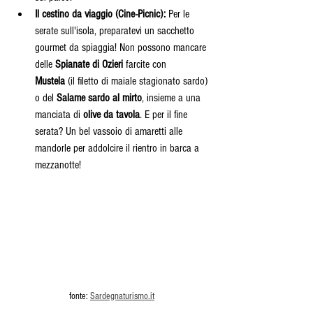
Il cestino da viaggio (Cine-Picnic):
 Per le 
serate sull'isola, preparatevi un sacchetto 
gourmet da spiaggia! Non possono mancare 
delle 
Spianate di Ozieri
 farcite con 
Mustela
 (il filetto di maiale stagionato sardo) 
o del 
Salame sardo al mirto
, insieme a una 
manciata di 
olive da tavola
. E per il fine 
serata? Un bel vassoio di amaretti alle 
mandorle per addolcire il rientro in barca a 
mezzanotte!
fonte: 
Sardegnaturismo.it