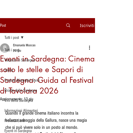
Iscriviti
Post
Tutti i post
Emanuela Muscas
Tutti i post
13 giu
Eventi in Sardegna: Cinema
Vacanze in Sardegna
sotto le stelle e Sapori di
Storia
Sardegna: Guida al Festival
Prodotti Alimentari Sardi
di Tavolara 2026
Ricette della Sardegna
Aggiornamento:
13 giu
Vini della Sardegna
Informazioni Alimentari
Quando il grande cinema italiano incontra la 
bellezza selvaggia della Gallura, nasce una magia 
Proverbi Sardi
che si può vivere solo in un posto al mondo. 
Eventi in Sardegna