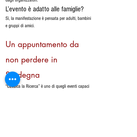
L’evento è adatto alle famiglie?
Sì, la manifestazione è pensata per adulti, bambini 
e gruppi di amici.
Un appuntamento da 
non perdere in 
Sardegna
“Cavalca la Ricerca” è uno di quegli eventi capaci 
di lasciare il segno. Non soltanto per il programma 
ricco e coinvolgente, ma soprattutto per il 
messaggio di solidarietà che porta con sé.
Tra cavalli, natura, cultura e musica, la giornata 
del 14 giugno 2026 a San Vero Milis sarà 
un’occasione speciale per stare insieme e 