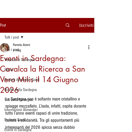
Iscriviti
Post
Tutti i post
Pamela Atzeni
Tutti i post
9 mag
Eventi in Sardegna:
Vacanze in Sardegna
Cavalca la Ricerca a San
Storia
Vero Milis il 14 Giugno
Prodotti Alimentari Sardi
2026
Ricette della Sardegna
La Sardegna non è soltanto mare cristallino e 
Vini della Sardegna
spiagge mozzafiato. L’isola, infatti, ospita durante 
Informazioni Alimentari
tutto l’anno eventi capaci di unire tradizione, 
Proverbi Sardi
cultura e solidarietà. Tra gli appuntamenti più 
interessanti del 2026 spicca senza dubbio 
Eventi in Sardegna