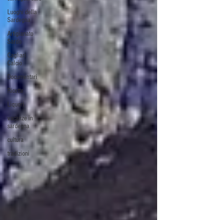
Luoghi della
Sardegna
Artigianato
Sardo
Cagliari
Calcio
Documentari
Ricette
Liquori
vacanze in
sardegna
cultura
tradizioni