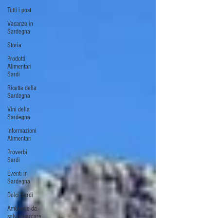
Tutti i post
Vacanze in
Sardegna
Storia
Prodotti
Alimentari
Sardi
Ricette della
Sardegna
Vini della
Sardegna
Informazioni
Alimentari
Proverbi
Sardi
Eventi in
Sardegna
Dolci Sardi
Ambiente da
salvaguardare