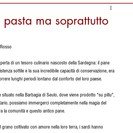
nformazioni Alimentari
 pasta ma soprattutto
i
Ambiente da salvaguardare
o Rosso
liari Calcio
Documentari
perta di un tesoro culinario nascosto della Sardegna: il pane 
tenza sottile e la sua incredibile capacità di conservazione, era 
rrere lunghi periodi lontano dal conforto del loro paese.
ura
tradizioni
 situato nella Barbagia di Seulo, dove viene prodotto "su pillu", 
ntario, possiamo immergerci completamente nella magia del 
a la comunità e questo antico pane.
grano coltivato con amore nella loro terra, i sardi hanno 