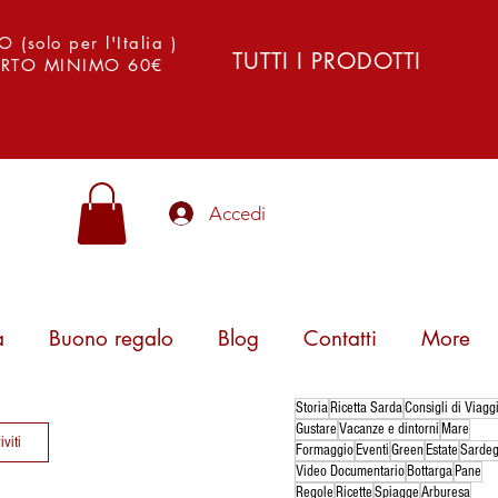
solo per l'Italia )
TUTTI I PRODOTTI
PORTO MINIMO 60€
Accedi
a
Buono regalo
Blog
Contatti
More
Storia
Ricetta Sarda
Consigli di Viagg
Gustare
Vacanze e dintorni
Mare
iviti
Formaggio
Eventi
Green
Estate
Sarde
Video Documentario
Bottarga
Pane
Regole
Ricette
Spiagge
Arburesa