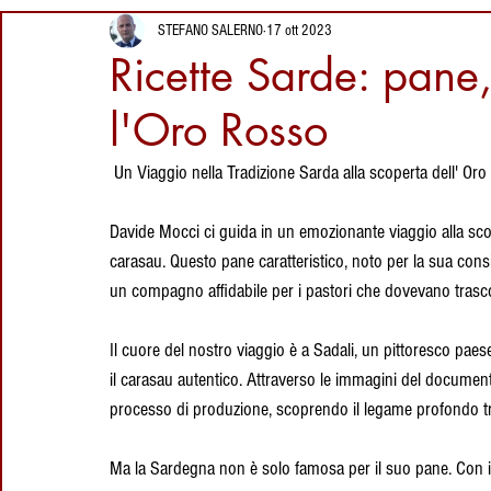
Segreti del
21 ore fa
Ricette della Sardegna
Vini della Sardegna
I
STEFANO SALERNO
17 ott 2023
Coltello Sardo
Luoghi da visitare
Ricette Sarde: pane,
Tradizionale
in Sardegna: Sa
Giara Manna,
l'Oro Rosso
Proverbi Sardi
Eventi in Sardegna
Dolci Sard
l'altopiano dei
3 giorni fa
cavallini selvatici
 Un Viaggio nella Tradizione Sarda alla scoperta dell' Or
Su Coccu Sardo:
Storia, Leggenda
Luoghi della Sardegna
Artigianato Sardo
Cag
e Significato
Davide Mocci ci guida in un emozionante viaggio alla sco
dell’Amuleto della
carasau. Questo pane caratteristico, noto per la sua consis
29 lug
Sardegna
un compagno affidabile per i pastori che dovevano trasco
Ricette
Liquori
vacanze in sardegna
cult
Il cuore del nostro viaggio è a Sadali, un pittoresco paese
il carasau autentico. Attraverso le immagini del docume
processo di produzione, scoprendo il legame profondo tr
Ma la Sardegna non è solo famosa per il suo pane. Con il 