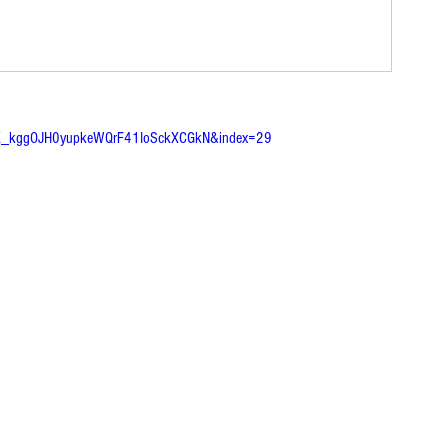
CEK_kggOJH0yupkeWQrF41IoSckXCGkN&index=29