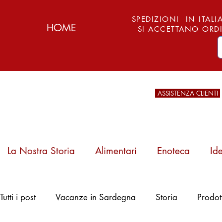
SPEDIZIONI IN ITALIA
HOME
SI ACCETTANO ORDI
ASSISTENZA CLIENTI
La Nostra Storia
Alimentari
Enoteca
Id
Pattada, Arburesa
Tutti i post
Vacanze in Sardegna
Storia
Prodot
e l'Arte del Ferro:
Storia, Tipi e