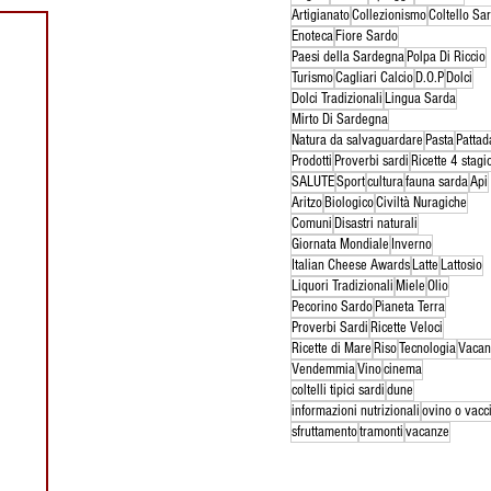
Artigianato
Collezionismo
Coltello Sa
Enoteca
Fiore Sardo
Paesi della Sardegna
Polpa Di Riccio
Turismo
Cagliari Calcio
D.O.P
Dolci
Dolci Tradizionali
Lingua Sarda
Mirto Di Sardegna
Natura da salvaguardare
Pasta
Pattad
Prodotti
Proverbi sardi
Ricette 4 stagi
SALUTE
Sport
cultura
fauna sarda
Api
Aritzo
Biologico
Civiltà Nuragiche
Comuni
Disastri naturali
Giornata Mondiale
Inverno
Italian Cheese Awards
Latte
Lattosio
Liquori Tradizionali
Miele
Olio
Pecorino Sardo
Pianeta Terra
Proverbi Sardi
Ricette Veloci
Ricette di Mare
Riso
Tecnologia
Vacan
Vendemmia
Vino
cinema
coltelli tipici sardi
dune
informazioni nutrizionali
ovino o vacc
sfruttamento
tramonti
vacanze