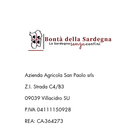
Autentica dei Malloreddus alla
gusto, usi i
Campidanese
scegliere
Azienda Agricola San Paolo srls
Z.I. Strada C4/B3
09039 Villacidro SU
P.IVA 04111150928
REA: CA-364273