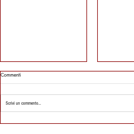
Commenti
Scrivi un commento...
Ricette di Sardegna: I Sapori
Formaggio P
della Nostra Isola: La Ricetta
Pecorino Ro