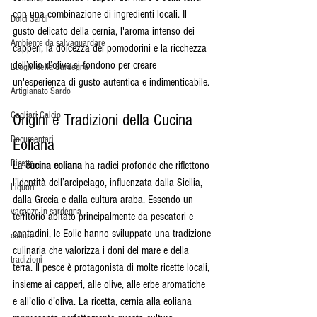
con una combinazione di ingredienti locali. Il 
Dolci Sardi
gusto delicato della cernia, l'aroma intenso dei 
Ambiente da salvaguardare
capperi, la dolcezza dei pomodorini e la ricchezza 
dell’olio d’oliva si fondono per creare 
Luoghi della Sardegna
un'esperienza di gusto autentica e indimenticabile.
Artigianato Sardo
Cagliari Calcio
Origini e Tradizioni della Cucina 
Documentari
Eoliana
Ricette
La 
cucina eoliana
 ha radici profonde che riflettono 
l’identità dell’arcipelago, influenzata dalla Sicilia, 
Liquori
dalla Grecia e dalla cultura araba. Essendo un 
vacanze in sardegna
territorio abitato principalmente da pescatori e 
contadini, le Eolie hanno sviluppato una tradizione 
cultura
culinaria che valorizza i doni del mare e della 
tradizioni
terra. Il pesce è protagonista di molte ricette locali, 
insieme ai capperi, alle olive, alle erbe aromatiche 
e all’olio d’oliva. La ricetta, cernia alla eoliana 