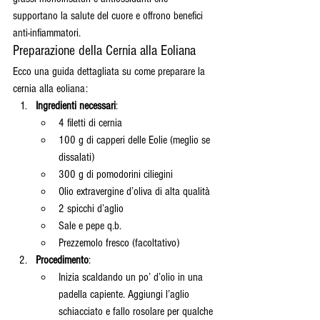
supportano la salute del cuore e offrono benefici 
anti-infiammatori.
Preparazione della Cernia alla Eoliana
Ecco una guida dettagliata su come preparare la 
cernia alla eoliana:
Ingredienti necessari
:
4 filetti di cernia
100 g di capperi delle Eolie (meglio se 
dissalati)
300 g di pomodorini ciliegini
Olio extravergine d’oliva di alta qualità
2 spicchi d’aglio
Sale e pepe q.b.
Prezzemolo fresco (facoltativo)
Procedimento
:
Inizia scaldando un po’ d’olio in una 
padella capiente. Aggiungi l’aglio 
schiacciato e fallo rosolare per qualche 