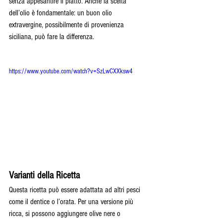
senza appesantire il piatto. Anche la scelta 
dell’olio è fondamentale: un buon olio 
extravergine, possibilmente di provenienza 
siciliana, può fare la differenza.
https://www.youtube.com/watch?v=SzLwCXXksw4
Varianti della Ricetta
Questa ricetta può essere adattata ad altri pesci 
come il dentice o l’orata. Per una versione più 
ricca, si possono aggiungere olive nere o 