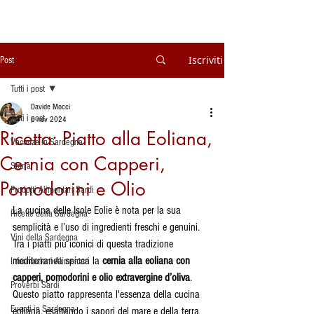
Iscriviti
Post
Tutti i post
Davide Mocci
Tutti i post
6 nov 2024
Ricetta: Piatto alla Eoliana,
Vacanze in Sardegna
Cernia con Capperi,
Storia
Pomodorini e Olio
Prodotti Alimentari Sardi
La cucina delle Isole Eolie è nota per la sua 
Ricette della Sardegna
semplicità e l’uso di ingredienti freschi e genuini. 
Vini della Sardegna
Tra i piatti più iconici di questa tradizione 
mediterranea spicca la 
cernia alla eoliana con 
Informazioni Alimentari
capperi, pomodorini e olio extravergine d’oliva
. 
Proverbi Sardi
Questo piatto rappresenta l'essenza della cucina 
Eventi in Sardegna
eoliana, esaltando i sapori del mare e della terra 