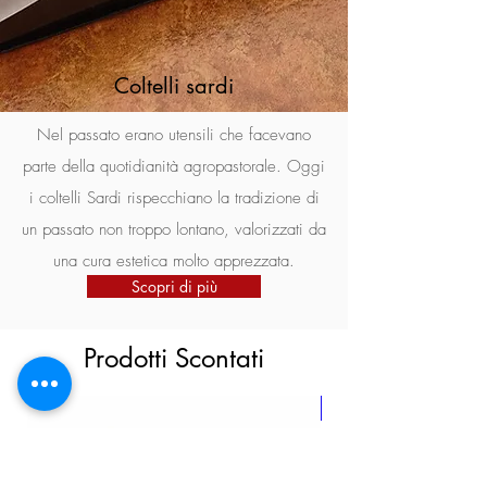
Coltelli sardi
Nel passato erano utensili che facevano
parte della quotidianità agropastorale. Oggi
i coltelli Sardi rispecchiano la tradizione di
un passato non troppo lontano, valorizzati da
una cura estetica molto apprezzata.
Scopri di più
Prodotti Scontati
New