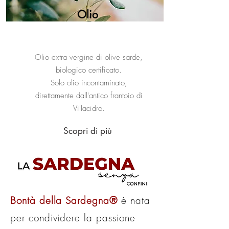
Olio
Olio extra vergine di olive sarde,
biologico certificato.
Solo olio incontaminato,
direttamente dall'antico frantoio di
Villacidro.
Scopri di più
Bontà della Sardegna®
è nata
per condividere la passione