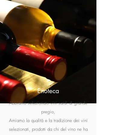
Enoteca
Abbiamo selezionato vini sardi di grande
pregio,
Amiamo la qualità e la tradizione dei vini
selezionati, prodotti da chi del vino ne ha