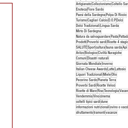
Artigianato
Collezionismo
Coltello Sa
Enoteca
Fiore Sardo
Paesi della Sardegna
Polpa Di Riccio
Turismo
Cagliari Calcio
D.O.P
Dolci
Dolci Tradizionali
Lingua Sarda
Mirto Di Sardegna
Natura da salvaguardare
Pasta
Pattad
Prodotti
Proverbi sardi
Ricette 4 stagi
SALUTE
Sport
cultura
fauna sarda
Api
Aritzo
Biologico
Civiltà Nuragiche
Comuni
Disastri naturali
Giornata Mondiale
Inverno
Italian Cheese Awards
Latte
Lattosio
Liquori Tradizionali
Miele
Olio
Pecorino Sardo
Pianeta Terra
Proverbi Sardi
Ricette Veloci
Ricette di Mare
Riso
Tecnologia
Vacan
Vendemmia
Vino
cinema
coltelli tipici sardi
dune
informazioni nutrizionali
ovino o vacc
sfruttamento
tramonti
vacanze