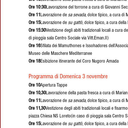
Ore 10:30
Lavorazione del torrone a cura di Giovanni Sec
Ore 11
Lavorazione de 
sa sevada
, dolce tipico, a cura di
Ore 15
Lavorazione de 
su gattò
, dolce tipico, a cura dell
Ore 15:30
Vestizione degli abiti tradizionali locali a cura d
di pioggia sala Centro Sociale via Vitt.Eman.II)
Ore 16
Sfilata dei Mamuthones e Issohadores dell’Associaz
Museo delle Maschere Mediterranee
Ore 18
Esibizione itinerante del Coro Nugoro Amada
Programma di Domenica 3 novembre
Ore 10
Apertura Tappe
Ore 10,30
Lavorazione della pasta fresca a cura di Mari
Ore 11
Lavorazione de 
sa sevada
, dolce tipico, a cura di
Ore 11,30
Vestizione degli abiti tradizionali locali e fisarm
piazza Chiesa NS Loreto(in caso di pioggia sala Centro So
Ore 15
Lavorazione de 
su gattò
, dolce tipico, a cura della