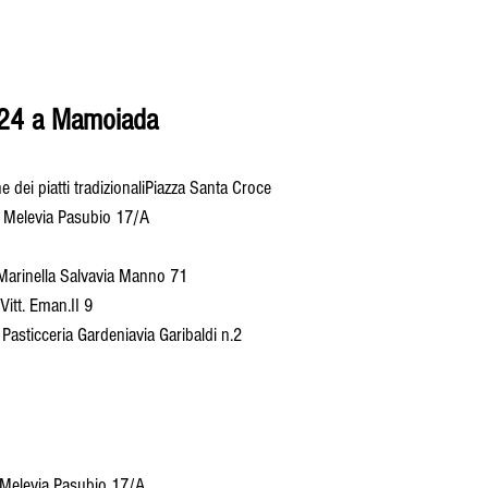
024 a Mamoiada
 dei piatti tradizionaliPiazza Santa Croce
a Melevia Pasubio 17/A
i Marinella Salvavia Manno 71
Vitt. Eman.II 9
a Pasticceria Gardeniavia Garibaldi n.2
a Melevia Pasubio 17/A