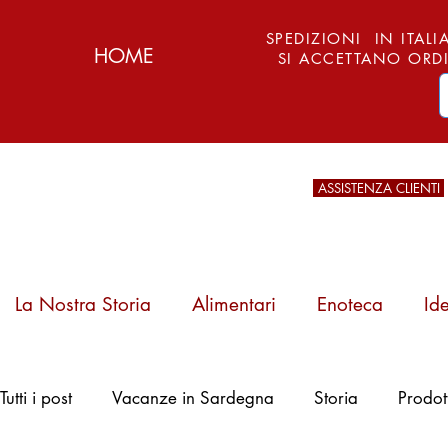
SPEDIZIONI IN ITALIA
HOME
SI ACCETTANO ORDI
ASSISTENZA CLIENTI
La Nostra Storia
Alimentari
Enoteca
Id
Pattada, Arburesa
Tutti i post
Vacanze in Sardegna
Storia
Prodot
e l'Arte del Ferro:
Storia, Tipi e