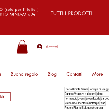
solo per l'Italia )
TUTTI I PRODOTTI
PORTO MINIMO 60€
Accedi
a
Buono regalo
Blog
Contatti
More
Storia
Ricetta Sarda
Consigli di Viagg
Gustare
Vacanze e dintorni
Mare
iviti
Formaggio
Eventi
Green
Estate
Sarde
Video Documentario
Bottarga
Pane
Regole
Ricette
Spiagge
Arburesa