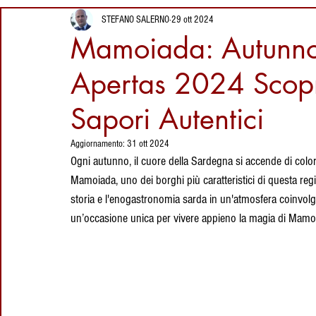
Segreti del
17 ore fa
Ricette della Sardegna
Vini della Sardegna
I
STEFANO SALERNO
29 ott 2024
Coltello Sardo
Luoghi da visitare
Mamoiada: Autunno 
Tradizionale
in Sardegna: Sa
Giara Manna,
Apertas 2024 Scopri
Proverbi Sardi
Eventi in Sardegna
Dolci Sard
l'altopiano dei
3 giorni fa
cavallini selvatici
Sapori Autentici
Su Coccu Sardo:
Storia, Leggenda
Luoghi della Sardegna
Artigianato Sardo
Cag
Aggiornamento:
31 ott 2024
e Significato
Ogni autunno, il cuore della Sardegna si accende di colori
dell’Amuleto della
29 lug
Mamoiada, uno dei borghi più caratteristici di questa regi
Sardegna
Ricette
Liquori
vacanze in sardegna
cult
storia e l'enogastronomia sarda in un'atmosfera coinvolg
un’occasione unica per vivere appieno la magia di Mamo