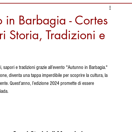
nformazioni Alimentari
in Barbagia - Cortes
 Storia, Tradizioni e
i
Ambiente da salvaguardare
liari Calcio
Documentari
, sapori e tradizioni grazie all’evento "Autunno in Barbagia." 
one, diventa una tappa imperdibile per scoprire la cultura, la 
ura
tradizioni
ente. Quest’anno, l’edizione 2024 promette di essere 
iada.