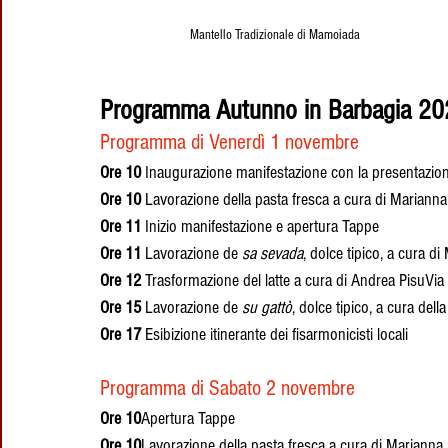
Mantello Tradizionale di Mamoiada
Programma Autunno in Barbagia 2
Programma di Venerdì 1 novembre
Ore 10 
Inaugurazione manifestazione con la presentazione
Ore 10 
Lavorazione della pasta fresca a cura di Mariann
Ore 11 
Inizio manifestazione e apertura Tappe
Ore 11 
Lavorazione de 
sa sevada
, dolce tipico, a cura d
Ore 12 
Trasformazione del latte a cura di Andrea PisuVia 
Ore 15 
Lavorazione de 
su gattò
, dolce tipico, a cura dell
Ore 17 
Esibizione itinerante dei fisarmonicisti locali
Programma di Sabato 2 novembre
Ore 10
Apertura Tappe
Ore 10
Lavorazione della pasta fresca a cura di Mariann