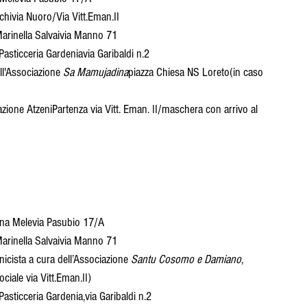
chivia Nuoro/Via Vitt.Eman.II
 Marinella Salvaivia Manno 71
a Pasticceria Gardeniavia Garibaldi n.2
ell'Associazione 
Sa Mamujadina
piazza Chiesa NS Loreto(in caso 
ione AtzeniPartenza via Vitt. Eman. II/maschera con arrivo al 
anna Melevia Pasubio 17/A
 Marinella Salvaivia Manno 71
onicista a cura dell’Associazione 
Santu Cosomo e Damiano
, 
ciale via Vitt.Eman.II)
 Pasticceria Gardenia,via Garibaldi n.2