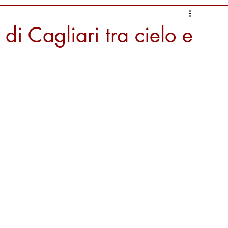
nformazioni Alimentari
di Cagliari tra cielo e
i
Ambiente da salvaguardare
liari Calcio
Documentari
ura
tradizioni