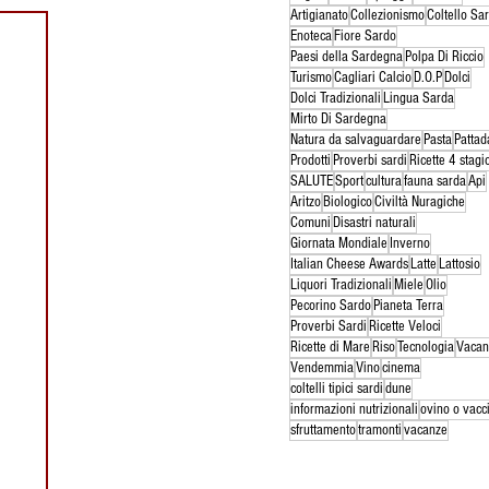
Artigianato
Collezionismo
Coltello Sa
Enoteca
Fiore Sardo
Paesi della Sardegna
Polpa Di Riccio
Turismo
Cagliari Calcio
D.O.P
Dolci
Dolci Tradizionali
Lingua Sarda
Mirto Di Sardegna
Natura da salvaguardare
Pasta
Pattad
Prodotti
Proverbi sardi
Ricette 4 stagi
SALUTE
Sport
cultura
fauna sarda
Api
Aritzo
Biologico
Civiltà Nuragiche
Comuni
Disastri naturali
Giornata Mondiale
Inverno
Italian Cheese Awards
Latte
Lattosio
Liquori Tradizionali
Miele
Olio
Pecorino Sardo
Pianeta Terra
Proverbi Sardi
Ricette Veloci
Ricette di Mare
Riso
Tecnologia
Vacan
Vendemmia
Vino
cinema
coltelli tipici sardi
dune
informazioni nutrizionali
ovino o vacc
sfruttamento
tramonti
vacanze