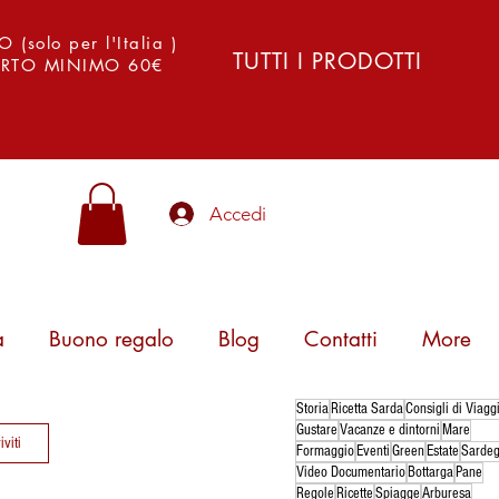
solo per l'Italia )
TUTTI I PRODOTTI
PORTO MINIMO 60€
Accedi
a
Buono regalo
Blog
Contatti
More
Storia
Ricetta Sarda
Consigli di Viagg
Gustare
Vacanze e dintorni
Mare
iviti
Formaggio
Eventi
Green
Estate
Sarde
Video Documentario
Bottarga
Pane
Regole
Ricette
Spiagge
Arburesa