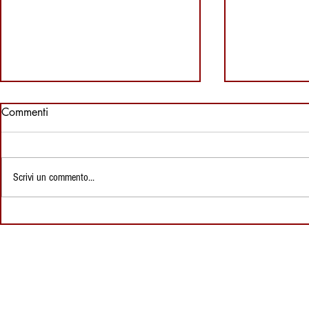
Commenti
Scrivi un commento...
Pattada, Arburesa e l'Arte del
Luoghi da vi
Ferro: Storia, Tipi e Segreti
Sardegna: 
del Coltello Sardo
l'altopiano d
Tradizionale
selvatici