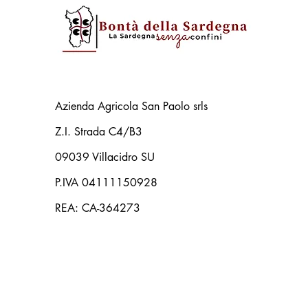
Azienda Agricola San Paolo srls
Z.I. Strada C4/B3
09039 Villacidro SU
P.IVA 04111150928
REA: CA-364273