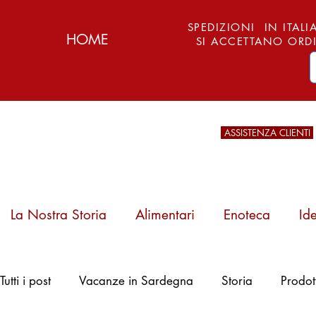
SPEDIZIONI IN ITALIA
HOME
SI ACCETTANO ORDI
ASSISTENZA CLIENTI
La Nostra Storia
Alimentari
Enoteca
Id
Pattada, Arburesa
Tutti i post
Vacanze in Sardegna
Storia
Prodot
e l'Arte del Ferro:
Storia, Tipi e