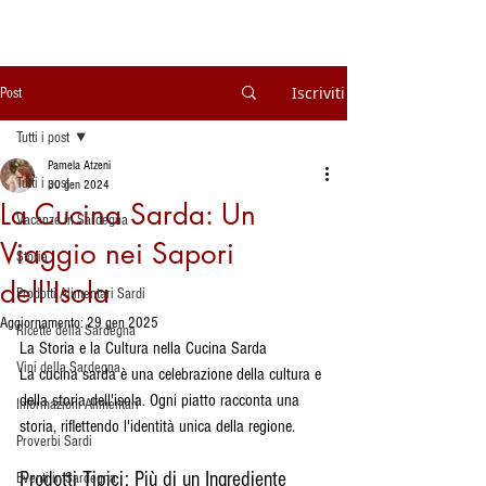
Iscriviti
Post
Tutti i post
Pamela Atzeni
Tutti i post
30 gen 2024
La Cucina Sarda: Un
Vacanze in Sardegna
Viaggio nei Sapori
Storia
dell'Isola
Prodotti Alimentari Sardi
Aggiornamento:
29 gen 2025
Ricette della Sardegna
La Storia e la Cultura nella Cucina Sarda
Vini della Sardegna
La cucina sarda è una celebrazione della cultura e 
della storia dell'isola. Ogni piatto racconta una 
Informazioni Alimentari
storia, riflettendo l'identità unica della regione.
Proverbi Sardi
Prodotti Tipici: Più di un Ingrediente
Eventi in Sardegna