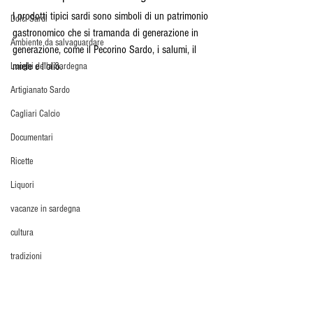
I prodotti tipici sardi sono simboli di un patrimonio 
Dolci Sardi
gastronomico che si tramanda di generazione in 
Ambiente da salvaguardare
generazione, come il Pecorino Sardo, i salumi, il 
miele e l'olio.
Luoghi della Sardegna
Artigianato Sardo
Cagliari Calcio
Documentari
Ricette
Liquori
vacanze in sardegna
cultura
tradizioni