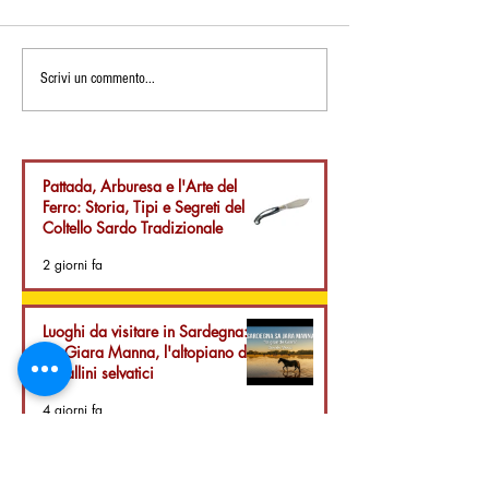
Ricetta Sarda: Malloreddus
Ricetta Sarda: C
Scrivi un commento...
Artigianali Tre Colori con
al Sugo di Pomod
Guanciale Pepato di Puro
Sardegna su Fon
Suino Croccante e Zucca
Pecorino Dolce
Pattada, Arburesa e l'Arte del
Ferro: Storia, Tipi e Segreti del
Coltello Sardo Tradizionale
2 giorni fa
Luoghi da visitare in Sardegna:
Sa Giara Manna, l'altopiano dei
cavallini selvatici
4 giorni fa
Su Coccu Sardo: Storia,