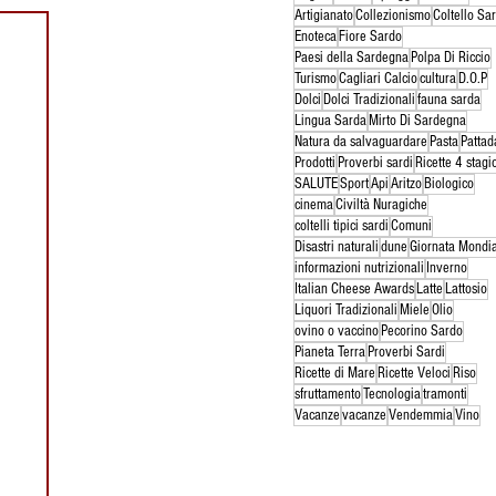
Artigianato
Collezionismo
Coltello Sa
Enoteca
Fiore Sardo
Paesi della Sardegna
Polpa Di Riccio
Turismo
Cagliari Calcio
cultura
D.O.P
Dolci
Dolci Tradizionali
fauna sarda
Lingua Sarda
Mirto Di Sardegna
Natura da salvaguardare
Pasta
Pattad
Prodotti
Proverbi sardi
Ricette 4 stagi
SALUTE
Sport
Api
Aritzo
Biologico
cinema
Civiltà Nuragiche
coltelli tipici sardi
Comuni
Disastri naturali
dune
Giornata Mondi
informazioni nutrizionali
Inverno
Italian Cheese Awards
Latte
Lattosio
Liquori Tradizionali
Miele
Olio
ovino o vaccino
Pecorino Sardo
Pianeta Terra
Proverbi Sardi
Ricette di Mare
Ricette Veloci
Riso
sfruttamento
Tecnologia
tramonti
Vacanze
vacanze
Vendemmia
Vino