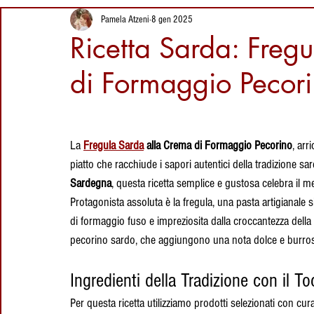
Segreti del
13 ore fa
Ricette della Sardegna
Vini della Sardegna
I
Pamela Atzeni
8 gen 2025
Coltello Sardo
Luoghi da visitare
Ricetta Sarda: Freg
Tradizionale
in Sardegna: Sa
Giara Manna,
di Formaggio Pecor
Proverbi Sardi
Eventi in Sardegna
Dolci Sard
l'altopiano dei
3 giorni fa
cavallini selvatici
Su Coccu Sardo:
Storia, Leggenda
Luoghi della Sardegna
Artigianato Sardo
Cag
La 
Fregula Sarda
 alla Crema di Formaggio Pecorino
, arr
e Significato
dell’Amuleto della
piatto che racchiude i sapori autentici della tradizione sa
29 lug
Sardegna
Sardegna
, questa ricetta semplice e gustosa celebra il me
Ricette
Liquori
vacanze in sardegna
cult
Protagonista assoluta è la fregula, una pasta artigianal
di formaggio fuso e impreziosita dalla croccantezza della gr
pecorino sardo, che aggiungono una nota dolce e burrosa, 
Ingredienti della Tradizione con il T
Per questa ricetta utilizziamo prodotti selezionati con cu