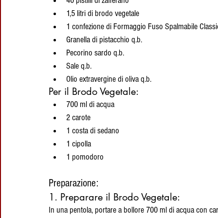
40 pistilli di zafferano
1,5 litri di brodo vegetale
1 confezione di Formaggio Fuso Spalmabile Classi
Granella di pistacchio q.b.
Pecorino sardo q.b.
Sale q.b.
Olio extravergine di oliva q.b.
Per il Brodo Vegetale:
700 ml di acqua
2 carote
1 costa di sedano
1 cipolla
1 pomodoro
Preparazione:
1. Preparare il Brodo Vegetale:
In una pentola, portare a bollore 700 ml di acqua con caro