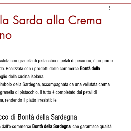
nformazioni Alimentari
ula Sarda alla Crema
ino
i
Ambiente da salvaguardare
liari Calcio
Documentari
icchita con granella di pistacchio e petali di pecorino, è un primo 
rda. Realizzata con i prodotti dell'e-commerce 
Bontà della 
glio della cucina isolana.
ura
tradizioni
e simbolo della Sardegna, accompagnata da una vellutata crema 
anella di pistacchio. Il tutto è completato dai petali di 
rendendo il piatto irresistibile.
occo di Bontà della Sardegna
ra dall'e-commerce 
Bontà della Sardegna
, che garantisce qualità 