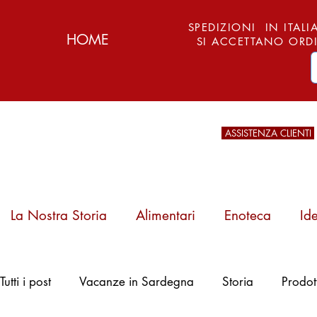
SPEDIZIONI IN ITALIA
HOME
SI ACCETTANO ORDI
ASSISTENZA CLIENTI
La Nostra Storia
Alimentari
Enoteca
Id
Pattada, Arburesa
Tutti i post
Vacanze in Sardegna
Storia
Prodot
e l'Arte del Ferro:
Storia, Tipi e