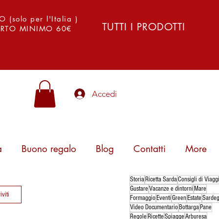
solo per l'Italia )
TUTTI I PRODOTTI
PORTO MINIMO 60€
Accedi
a
Buono regalo
Blog
Contatti
More
Storia
Ricetta Sarda
Consigli di Viagg
Gustare
Vacanze e dintorni
Mare
iviti
Formaggio
Eventi
Green
Estate
Sarde
Video Documentario
Bottarga
Pane
Regole
Ricette
Spiagge
Arburesa