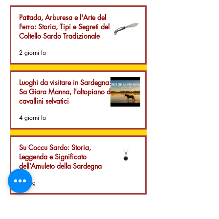
cavallini selvatici
Sardegna
Pattada, Arburesa e l'Arte del
Ferro: Storia, Tipi e Segreti del
Coltello Sardo Tradizionale
2 giorni fa
Luoghi da visitare in Sardegna:
Sa Giara Manna, l'altopiano dei
cavallini selvatici
4 giorni fa
Su Coccu Sardo: Storia,
Leggenda e Significato
dell’Amuleto della Sardegna
29 lug