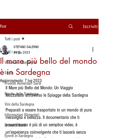
Iscriviti
Post
Tutti i post
STEFANO SALERNO
Tutti i post
19 giu 2023
Il mare più bello del mondo
Vacanze in Sardegna
è in Sardegna
Storia
Aggiornamento:
7 lug 2023
Prodotti Alimentari Sardi
Il Mare più Bello del Mondo: Un Viaggio 
Ricette della Sardegna
Mozzafiato attraverso le Spiagge della Sardegna
Vini della Sardegna
Preparati a essere trasportato in un mondo di pura 
Informazioni Alimentari
meraviglia e bellezza. Il documentario che ti 
presenteremo è più di un semplice video, è 
Proverbi Sardi
un'esperienza coinvolgente che ti lascerà senza 
Eventi in Sardegna