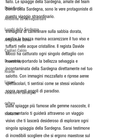
fiato. Le spiagge della Sardegna, amate del team 
Dolci Sardi
Bontà della Sardegna, sono le vere protagoniste di 
questo viaggio straordinario.
Ambiente da salvaguardare
Luoghi della Sardegna
Immagina di camminare sulla sabbia dorata, 
sentire la brezza marina accarezzare il tuo viso e 
Artigianato Sardo
tuffarti nelle acque cristalline. Il regista Davide 
Cagliari Calcio
Mocci ha catturato ogni singolo dettaglio con 
maestria, portando la bellezza selvaggia e 
Documentari
incontaminata della Sardegna direttamente nel tuo 
Ricette
salotto. Con immagini mozzafiato e riprese aeree 
Liquori
spettacolari, ti sentirai come se stessi volando 
sopra questi angoli di paradiso.
vacanze in sardegna
cultura
Dalle spiagge più famose alle gemme nascoste, il 
documentario ti guiderà attraverso un viaggio 
tradizioni
visivo che ti lascerà desideroso di esplorare ogni 
singola spiaggia della Sardegna. Sarai testimone 
di incredibili scogliere che si ergono maestose sul 