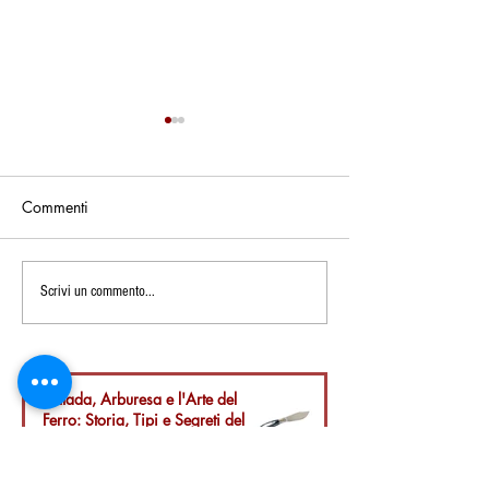
Commenti
Scopri il Popolo Sardo
Antichi Borghi de
Scrivi un commento...
delle Montagne: Il
Sardegna: Scopri
Documentario che
la Tradizione deg
Racconta Storie di Neve,
Andarinos
Tradizioni e Passione
Pattada, Arburesa e l'Arte del
Ferro: Storia, Tipi e Segreti del
Coltello Sardo Tradizionale
4 giorni fa