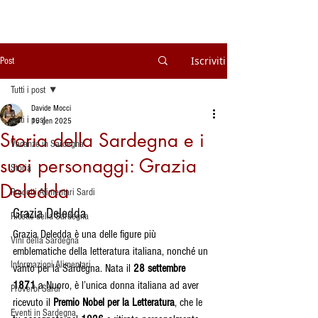
Iscriviti
Post
Tutti i post
Davide Mocci
Tutti i post
15 gen 2025
Storia della Sardegna e i
Vacanze in Sardegna
suoi personaggi: Grazia
Storia
Deledda
Prodotti Alimentari Sardi
Grazia Deledda
Ricette della Sardegna
Grazia Deledda è una delle figure più 
Vini della Sardegna
emblematiche della letteratura italiana, nonché un 
Informazioni Alimentari
vanto per la Sardegna. Nata il 
28 settembre 
1871
 a Nuoro, è l’unica donna italiana ad aver 
Proverbi Sardi
ricevuto il 
Premio Nobel per la Letteratura
, che le 
Eventi in Sardegna