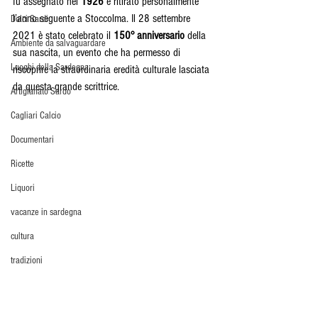
fu assegnato nel 
1926
 e ritirato personalmente 
l’anno seguente a Stoccolma. Il 28 settembre 
Dolci Sardi
2021 è stato celebrato il 
150° anniversario
 della 
Ambiente da salvaguardare
sua nascita, un evento che ha permesso di 
Luoghi della Sardegna
riscoprire la straordinaria eredità culturale lasciata 
da questa grande scrittrice.
Artigianato Sardo
Cagliari Calcio
Documentari
Ricette
Liquori
vacanze in sardegna
cultura
tradizioni