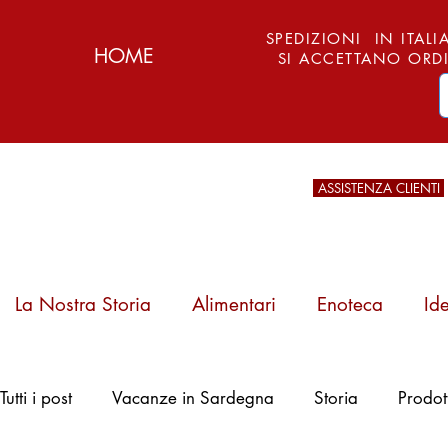
SPEDIZIONI IN ITALIA
HOME
SI ACCETTANO ORDI
ASSISTENZA CLIENTI
La Nostra Storia
Alimentari
Enoteca
Id
Pattada, Arburesa
Tutti i post
Vacanze in Sardegna
Storia
Prodot
e l'Arte del Ferro:
Storia, Tipi e