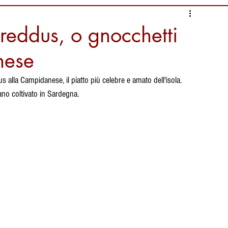
nformazioni Alimentari
oreddus, o gnocchetti
nese
i
Ambiente da salvaguardare
s alla Campidanese, il piatto più celebre e amato dell'isola.
no coltivato in Sardegna.
liari Calcio
Documentari
ura
tradizioni