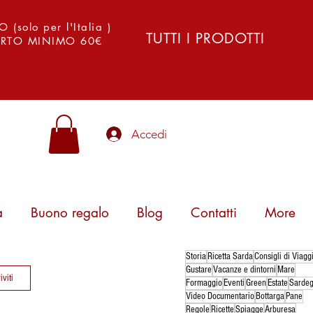
solo per l'Italia )
TUTTI I PRODOTTI
PORTO MINIMO 60€
Accedi
a
Buono regalo
Blog
Contatti
More
Storia
Ricetta Sarda
Consigli di Viagg
Gustare
Vacanze e dintorni
Mare
iviti
Formaggio
Eventi
Green
Estate
Sarde
Video Documentario
Bottarga
Pane
Regole
Ricette
Spiagge
Arburesa