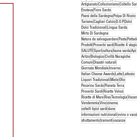
Artigianato
Collezionismo
Coltello Sa
Enoteca
Fiore Sardo
Paesi della Sardegna
Polpa Di Riccio
Turismo
Cagliari Calcio
D.O.P
Dolci
Dolci Tradizionali
Lingua Sarda
Mirto Di Sardegna
Natura da salvaguardare
Pasta
Pattad
Prodotti
Proverbi sardi
Ricette 4 stagi
SALUTE
Sport
cultura
fauna sarda
Api
Aritzo
Biologico
Civiltà Nuragiche
Comuni
Disastri naturali
Giornata Mondiale
Inverno
Italian Cheese Awards
Latte
Lattosio
Liquori Tradizionali
Miele
Olio
Pecorino Sardo
Pianeta Terra
Proverbi Sardi
Ricette Veloci
Ricette di Mare
Riso
Tecnologia
Vacan
Vendemmia
Vino
cinema
coltelli tipici sardi
dune
informazioni nutrizionali
ovino o vacc
sfruttamento
tramonti
vacanze