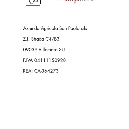
Azienda Agricola San Paolo srls
Z.I. Strada C4/B3
09039 Villacidro SU
P.IVA 04111150928
REA: CA-364273