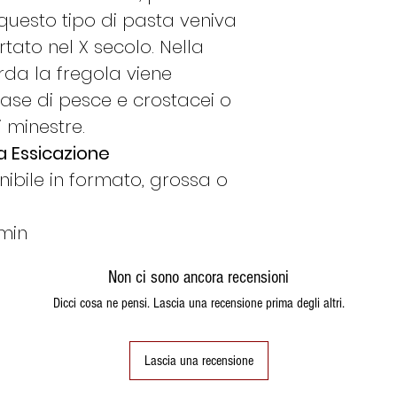
Se ordino il
Me
questo tipo di pasta veniva
spedito il Lune
ato nel X secolo. Nella
Se ordino il
Gi
arda la fregola viene
Lunedì seguent
 base di pesce e crostacei o
Se ordino il
Ve
 minestre.
Martedì seguen
Se ordino il
Sa
a Essicazione
Martedì seguen
ibile in formato, grossa o
Se ordino la
D
spedito il Mart
 min
Se ordino il
Lu
Martedì se i pro
Non ci sono ancora recensioni
caso contrario 
Se ordino il
Ma
Dicci cosa ne pensi. Lascia una recensione prima degli altri.
Martedì stesso s
in caso contrari
Lascia una recensione
Queste indicazion
invernali, se il p