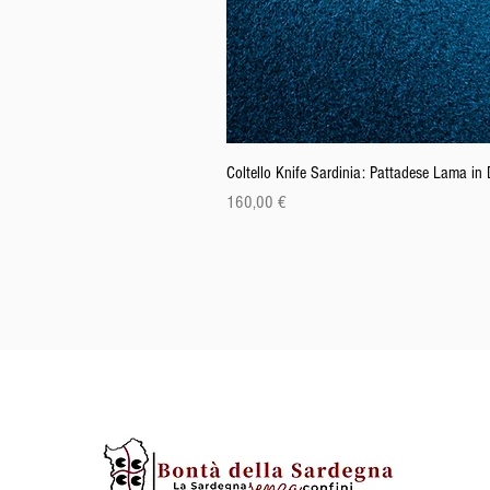
Coltello Knife Sardinia: Pattadese Lama i
Prezzo
160,00 €