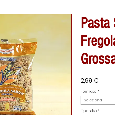
Pasta 
Fregol
Grossa
Prezz
2,99 €
Formato
*
Seleziona
Quantità
*