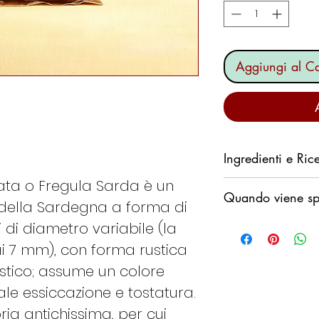
Aggiungi al Ca
Ingredienti e Rice
ata o Fregula Sarda è un
Ingredienti:
Quando viene spe
Semola di grano 
 della Sardegna a forma di
Origine del grano:
Ci impegniamo a s
i di diametro variabile (la
Scopri la ricetta 
possibile,
ai 7 mm), con forma rustica
noi.
Clicca qui.
non desideriamo p
stico; assume un colore
fermi in un magaz
le essiccazione e tostatura.
il fine settimana.
ia antichissima, per cui
Generalmente seg