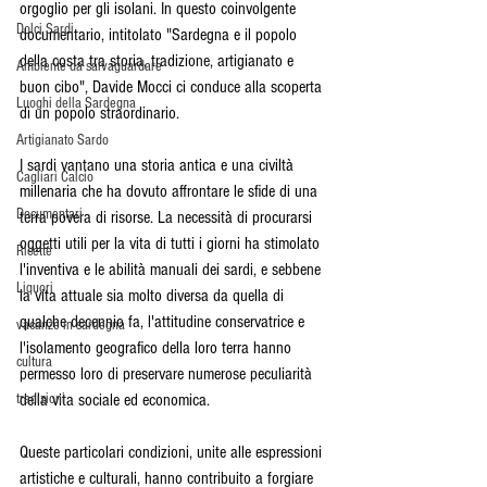
orgoglio per gli isolani. In questo coinvolgente 
Dolci Sardi
documentario, intitolato "Sardegna e il popolo 
della costa tra storia, tradizione, artigianato e 
Ambiente da salvaguardare
buon cibo", Davide Mocci ci conduce alla scoperta 
Luoghi della Sardegna
di un popolo straordinario.
Artigianato Sardo
I sardi vantano una storia antica e una civiltà 
Cagliari Calcio
millenaria che ha dovuto affrontare le sfide di una 
Documentari
terra povera di risorse. La necessità di procurarsi 
oggetti utili per la vita di tutti i giorni ha stimolato 
Ricette
l'inventiva e le abilità manuali dei sardi, e sebbene 
Liquori
la vita attuale sia molto diversa da quella di 
qualche decennio fa, l'attitudine conservatrice e 
vacanze in sardegna
l'isolamento geografico della loro terra hanno 
cultura
permesso loro di preservare numerose peculiarità 
tradizioni
della vita sociale ed economica.
Queste particolari condizioni, unite alle espressioni 
artistiche e culturali, hanno contribuito a forgiare 