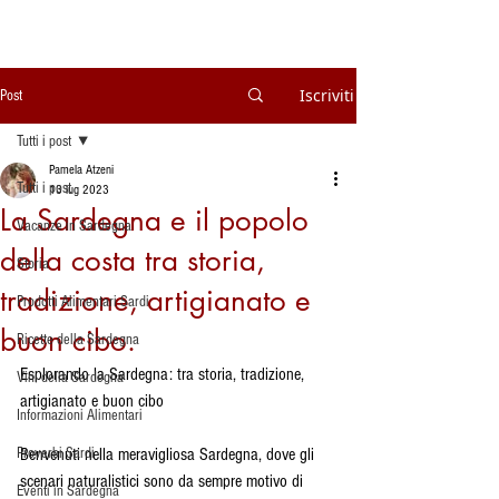
Iscriviti
Post
Tutti i post
Pamela Atzeni
Tutti i post
13 lug 2023
La Sardegna e il popolo
Vacanze in Sardegna
della costa tra storia,
Storia
tradizione, artigianato e
Prodotti Alimentari Sardi
buon cibo.
Ricette della Sardegna
Esplorando la Sardegna: tra storia, tradizione, 
Vini della Sardegna
artigianato e buon cibo
Informazioni Alimentari
Proverbi Sardi
Benvenuti nella meravigliosa Sardegna, dove gli 
scenari naturalistici sono da sempre motivo di 
Eventi in Sardegna