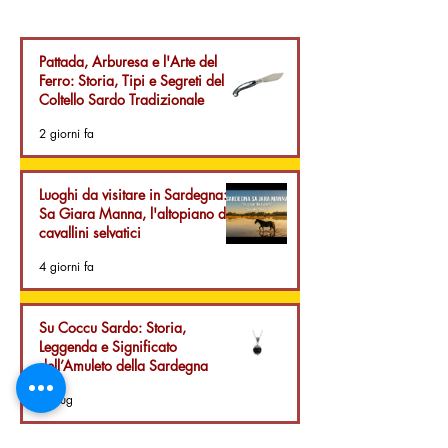
dell’Amuleto della
Dove l'Ingegneri
Sardegna
sul Mare Incontr
Autentica della 
Pattada, Arburesa e l'Arte del
Ferro: Storia, Tipi e Segreti del
Coltello Sardo Tradizionale
2 giorni fa
Luoghi da visitare in Sardegna:
Sa Giara Manna, l'altopiano dei
cavallini selvatici
4 giorni fa
Su Coccu Sardo: Storia,
Leggenda e Significato
dell’Amuleto della Sardegna
29 lug