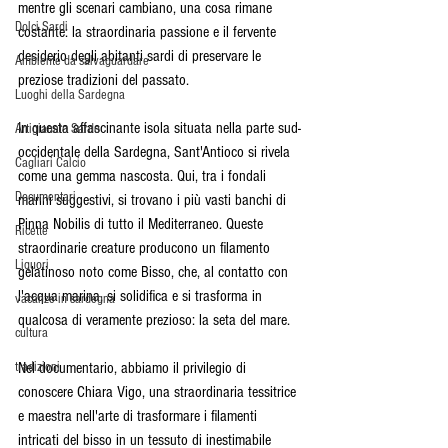
mentre gli scenari cambiano, una cosa rimane 
Dolci Sardi
costante: la straordinaria passione e il fervente 
desiderio degli abitanti sardi di preservare le 
Ambiente da salvaguardare
preziose tradizioni del passato.
Luoghi della Sardegna
In questa affascinante isola situata nella parte sud-
Artigianato Sardo
occidentale della Sardegna, Sant'Antioco si rivela 
Cagliari Calcio
come una gemma nascosta. Qui, tra i fondali 
Documentari
marini suggestivi, si trovano i più vasti banchi di 
Pinna Nobilis di tutto il Mediterraneo. Queste 
Ricette
straordinarie creature producono un filamento 
Liquori
gelatinoso noto come Bisso, che, al contatto con 
l'acqua marina, si solidifica e si trasforma in 
vacanze in sardegna
qualcosa di veramente prezioso: la seta del mare.
cultura
tradizioni
Nel documentario, abbiamo il privilegio di 
conoscere Chiara Vigo, una straordinaria tessitrice 
e maestra nell'arte di trasformare i filamenti 
intricati del bisso in un tessuto di inestimabile 