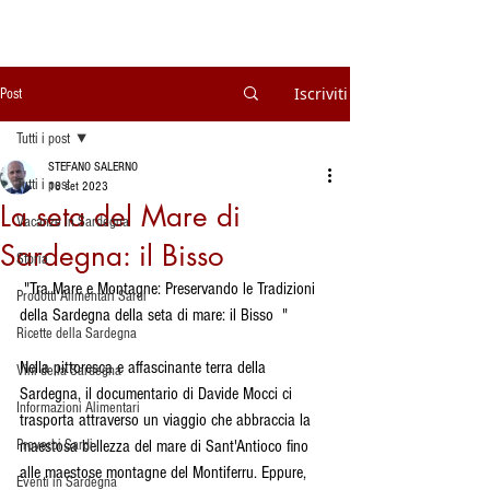
Iscriviti
Post
Tutti i post
STEFANO SALERNO
Tutti i post
18 set 2023
La seta del Mare di
Vacanze in Sardegna
Sardegna: il Bisso
Storia
 "Tra Mare e Montagne: Preservando le Tradizioni 
Prodotti Alimentari Sardi
della Sardegna della seta di mare: il Bisso  "
Ricette della Sardegna
Nella pittoresca e affascinante terra della 
Vini della Sardegna
Sardegna, il documentario di Davide Mocci ci 
Informazioni Alimentari
trasporta attraverso un viaggio che abbraccia la 
Proverbi Sardi
maestosa bellezza del mare di Sant'Antioco fino 
alle maestose montagne del Montiferru. Eppure, 
Eventi in Sardegna