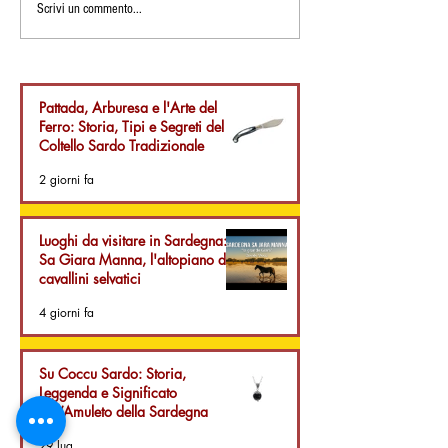
I Formaggi Freschi della
Le regole per gus
Scrivi un commento...
Sardegna: Il Pecorino e il
meglio un forma
Caprino - Proprietà e
Abbinamenti Estivi
Pattada, Arburesa e l'Arte del
Ferro: Storia, Tipi e Segreti del
Coltello Sardo Tradizionale
2 giorni fa
Luoghi da visitare in Sardegna:
Sa Giara Manna, l'altopiano dei
cavallini selvatici
4 giorni fa
Su Coccu Sardo: Storia,
Leggenda e Significato
dell’Amuleto della Sardegna
29 lug