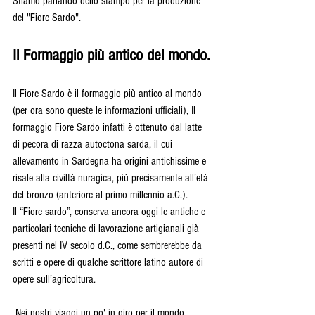
Stiamo parlando dello stampo per la produzione 
del "Fiore Sardo".
Il Formaggio più antico del mondo.
Il Fiore Sardo è il formaggio più antico al mondo 
(per ora sono queste le informazioni ufficiali),
 Il 
formaggio Fiore Sardo infatti è ottenuto dal latte 
di pecora di razza autoctona sarda, il cui 
allevamento in Sardegna ha origini antichissime e 
risale alla civiltà nuragica, più precisamente all’età 
del bronzo (anteriore al primo millennio a.C.).
Il “Fiore sardo”, conserva ancora oggi le antiche e 
particolari tecniche di lavorazione artigianali già 
presenti nel IV secolo d.C., come sembrerebbe da 
scritti e opere di qualche scrittore latino autore di 
opere sull’agricoltura.
 Nei nostri viaggi un po' in giro per il mondo, 