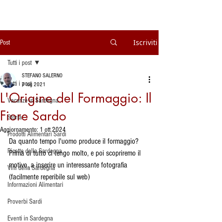
Iscriviti
Post
Tutti i post
STEFANO SALERNO
Tutti i post
7 lug 2021
L'Origine del Formaggio: Il
Vacanze in Sardegna
Fiore Sardo
Storia
Aggiornamento:
1 ott 2024
Prodotti Alimentari Sardi
Da quanto tempo l'uomo produce il formaggio?
Ricette della Sardegna
Prima di tutto ci tengo molto, e poi scopriremo il 
motivo, a inserire un interessante fotografia 
Vini della Sardegna
(facilmente reperibile sul web)
Informazioni Alimentari
Proverbi Sardi
Eventi in Sardegna