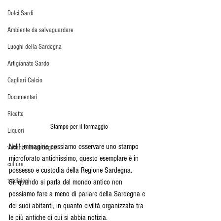
Dolci Sardi
Ambiente da salvaguardare
Luoghi della Sardegna
Artigianato Sardo
Cagliari Calcio
Documentari
Ricette
Stampo per il formaggio
Liquori
Nell' immagine possiamo osservare uno stampo 
vacanze in sardegna
microforato antichissimo, questo esemplare è in 
cultura
possesso e custodia della Regione Sardegna.
tradizioni
Sì, quando si parla del mondo antico non 
possiamo fare a meno di parlare della Sardegna e 
dei suoi abitanti, in quanto civiltà organizzata tra 
le più antiche di cui si abbia notizia.