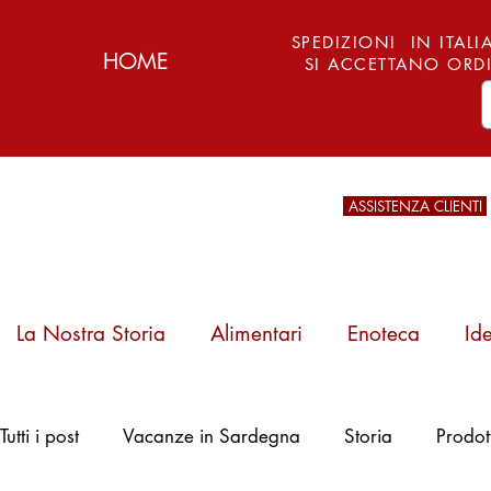
SPEDIZIONI IN ITALIA
HOME
SI ACCETTANO ORDI
ASSISTENZA CLIENTI
La Nostra Storia
Alimentari
Enoteca
Id
Pattada, Arburesa
Tutti i post
Vacanze in Sardegna
Storia
Prodot
e l'Arte del Ferro:
Storia, Tipi e