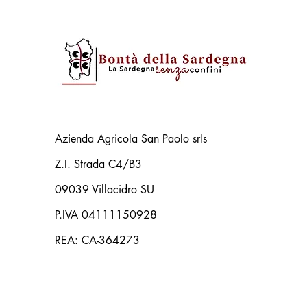
Azienda Agricola San Paolo srls
Z.I. Strada C4/B3
09039 Villacidro SU
P.IVA 04111150928
REA: CA-364273