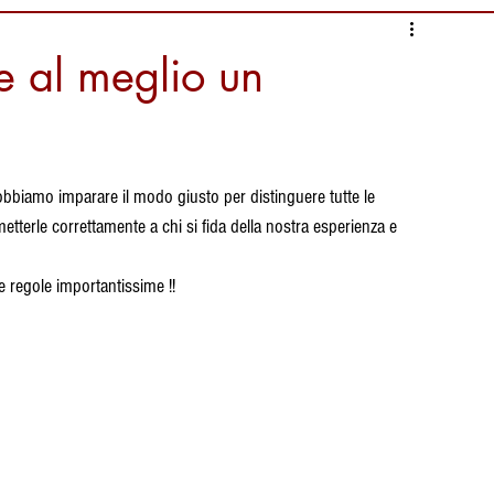
nformazioni Alimentari
e al meglio un
i
Ambiente da salvaguardare
bbiamo imparare il modo giusto per distinguere tutte le 
liari Calcio
Documentari
tterle correttamente a chi si fida della nostra esperienza e 
e regole importantissime !!
ura
tradizioni