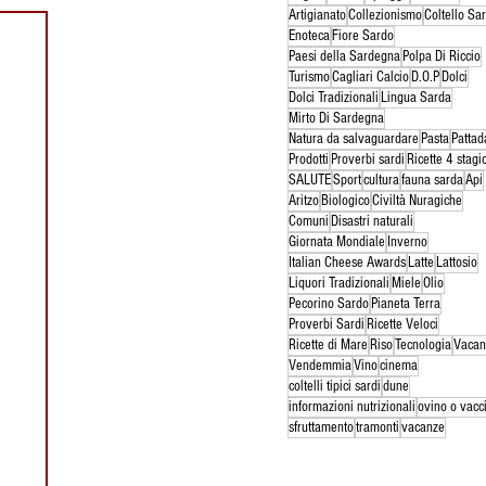
Artigianato
Collezionismo
Coltello Sa
Enoteca
Fiore Sardo
Paesi della Sardegna
Polpa Di Riccio
Turismo
Cagliari Calcio
D.O.P
Dolci
Dolci Tradizionali
Lingua Sarda
Mirto Di Sardegna
Natura da salvaguardare
Pasta
Pattad
Prodotti
Proverbi sardi
Ricette 4 stagi
SALUTE
Sport
cultura
fauna sarda
Api
Aritzo
Biologico
Civiltà Nuragiche
Comuni
Disastri naturali
Giornata Mondiale
Inverno
Italian Cheese Awards
Latte
Lattosio
Liquori Tradizionali
Miele
Olio
Pecorino Sardo
Pianeta Terra
Proverbi Sardi
Ricette Veloci
Ricette di Mare
Riso
Tecnologia
Vacan
Vendemmia
Vino
cinema
coltelli tipici sardi
dune
informazioni nutrizionali
ovino o vacc
sfruttamento
tramonti
vacanze