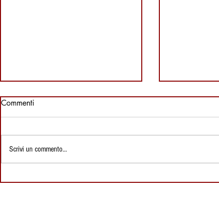
Commenti
Scrivi un commento...
I Formaggi Freschi della
Come Conser
Sardegna: Il Pecorino e il
Formaggi: G
Caprino - Proprietà e
Semi stagion
Abbinamenti Estivi