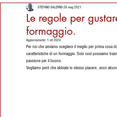
Segreti del
2 giorni fa
Ricette della Sardegna
Vini della Sardegna
I
STEFANO SALERNO
26 mag 2021
Coltello Sardo
Luoghi da visitare
Le regole per gustar
Tradizionale
in Sardegna: Sa
Giara Manna,
formaggio.
Proverbi Sardi
Eventi in Sardegna
Dolci Sard
l'altopiano dei
4 giorni fa
cavallini selvatici
Aggiornamento:
1 ott 2024
Su Coccu Sardo:
Per noi che amiamo scegliere il meglio per prima cosa do
Storia, Leggenda
Luoghi della Sardegna
Artigianato Sardo
Cag
caratteristiche di un formaggio. Solo così possiamo trasme
e Significato
passione per il buono. 
dell’Amuleto della
29 lug
Sardegna
Vogliamo però che abbiate lo stesso piacere , ecco alcun
Ricette
Liquori
vacanze in sardegna
cult