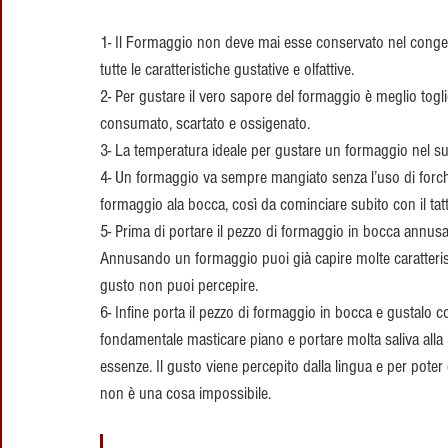
1- Il Formaggio non deve mai esse conservato nel congelat
tutte le caratteristiche gustative e olfattive.
2- Per gustare il vero sapore del formaggio è meglio togli
consumato, scartato e ossigenato.
3- La temperatura ideale per gustare un formaggio nel suo
4- Un formaggio va sempre mangiato senza l’uso di forchett
formaggio ala bocca, così da cominciare subito con il tatto
5- Prima di portare il pezzo di formaggio in bocca annusal
Annusando un formaggio puoi già capire molte caratteristi
gusto non puoi percepire.
6- Infine porta il pezzo di formaggio in bocca e gustalo c
fondamentale masticare piano e portare molta saliva alla b
essenze. Il gusto viene percepito dalla lingua e per pote
non è una cosa impossibile.