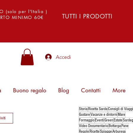
solo per l'Italia )
TUTTI I PRODOTTI
PORTO MINIMO 60€
Accedi
a
Buono regalo
Blog
Contatti
More
Storia
Ricetta Sarda
Consigli di Viagg
Gustare
Vacanze e dintorni
Mare
iviti
Formaggio
Eventi
Green
Estate
Sarde
Video Documentario
Bottarga
Pane
Regole
Ricette
Spiagge
Arburesa