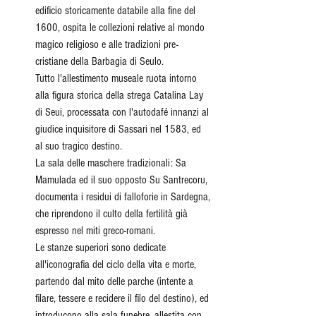
edificio storicamente databile alla fine del 
1600, ospita le collezioni relative al mondo 
magico religioso e alle tradizioni pre-
cristiane della Barbagia di Seulo.
Tutto l'allestimento museale ruota intorno 
alla figura storica della strega Catalina Lay 
di Seui, processata con l'autodafé innanzi al 
giudice inquisitore di Sassari nel 1583, ed 
al suo tragico destino.
La sala delle maschere tradizionali: Sa 
Mamulada ed il suo opposto Su Santrecoru, 
documenta i residui di falloforie in Sardegna, 
che riprendono il culto della fertilità già 
espresso nel miti greco-romani.
Le stanze superiori sono dedicate 
all'iconografia del ciclo della vita e morte, 
partendo dal mito delle parche (intente a 
filare, tessere e recidere il filo del destino), ed 
introducono alla sala funebre, allestita con 