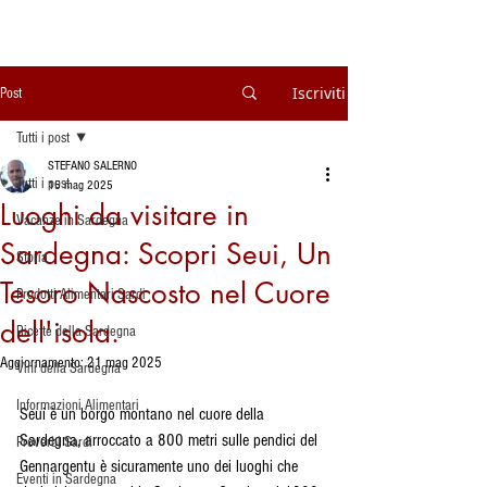
Iscriviti
Post
Tutti i post
STEFANO SALERNO
Tutti i post
15 mag 2025
Luoghi da visitare in
Vacanze in Sardegna
Sardegna: Scopri Seui, Un
Storia
Tesoro Nascosto nel Cuore
Prodotti Alimentari Sardi
dell'isola.
Ricette della Sardegna
Aggiornamento:
21 mag 2025
Vini della Sardegna
Informazioni Alimentari
Seui è un borgo montano nel cuore della 
Sardegna, arroccato a 800 metri sulle pendici del 
Proverbi Sardi
Gennargentu è sicuramente uno dei luoghi che 
Eventi in Sardegna