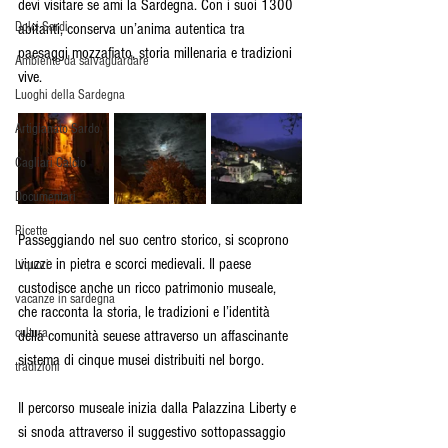
devi visitare se ami la Sardegna. Con i suoi 1300 
Dolci Sardi
abitanti, conserva un’anima autentica tra 
paesaggi mozzafiato, storia millenaria e tradizioni 
Ambiente da salvaguardare
vive.
Luoghi della Sardegna
Artigianato Sardo
Cagliari Calcio
Documentari
Ricette
Passeggiando nel suo centro storico, si scoprono 
viuzze in pietra e scorci medievali. Il paese 
Liquori
custodisce anche un ricco patrimonio museale, 
vacanze in sardegna
che racconta la storia, le tradizioni e l’identità 
cultura
della comunità seuese attraverso un affascinante 
sistema di cinque musei distribuiti nel borgo.
tradizioni
Il percorso museale inizia dalla Palazzina Liberty e 
si snoda attraverso il suggestivo sottopassaggio 