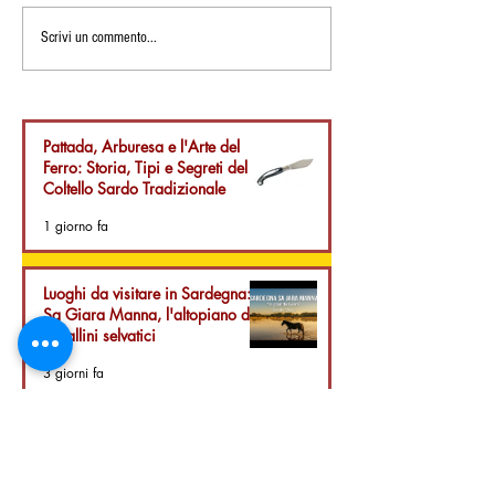
🥣 Prodotti della Sardegna:
I 10 Prodotti Tipi
Scrivi un commento...
Le Lorighittas, l’Antica
del Mese: Tradiz
Pasta Intrecciata di
Benessere per l'I
Morgongiori
Pattada, Arburesa e l'Arte del
Ferro: Storia, Tipi e Segreti del
Coltello Sardo Tradizionale
1 giorno fa
Luoghi da visitare in Sardegna:
Sa Giara Manna, l'altopiano dei
cavallini selvatici
3 giorni fa
Su Coccu Sardo: Storia,
Leggenda e Significato
dell’Amuleto della Sardegna