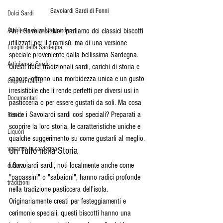
Savoiardi Sardi di Fonni
Dolci Sardi
Ambiente da salvaguardare
Ah, i Savoiardi! Non parliamo dei classici biscotti 
utilizzati per il tiramisù, ma di una versione 
Luoghi della Sardegna
speciale proveniente dalla bellissima Sardegna. 
Artigianato Sardo
Questi dolci tradizionali sardi, carichi di storia e 
sapore, offrono una morbidezza unica e un gusto 
Cagliari Calcio
irresistibile che li rende perfetti per diversi usi in 
Documentari
pasticceria o per essere gustati da soli. Ma cosa 
rende i Savoiardi sardi così speciali? Preparati a 
Ricette
scoprire la loro storia, le caratteristiche uniche e 
Liquori
qualche suggerimento su come gustarli al meglio.
vacanze in sardegna
Un Tuffo nella Storia
I Savoiardi sardi, noti localmente anche come 
cultura
"papassini" o "sabaioni", hanno radici profonde 
tradizioni
nella tradizione pasticcera dell'isola. 
Originariamente creati per festeggiamenti e 
cerimonie speciali, questi biscotti hanno una 