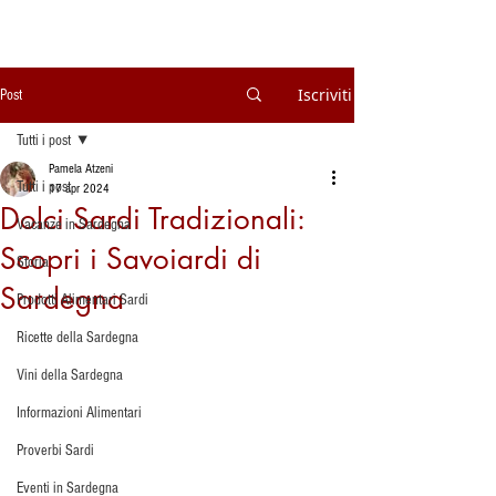
Iscriviti
Post
Tutti i post
Pamela Atzeni
Tutti i post
17 apr 2024
Dolci Sardi Tradizionali:
Vacanze in Sardegna
Scopri i Savoiardi di
Storia
Sardegna
Prodotti Alimentari Sardi
Ricette della Sardegna
Vini della Sardegna
Informazioni Alimentari
Proverbi Sardi
Eventi in Sardegna