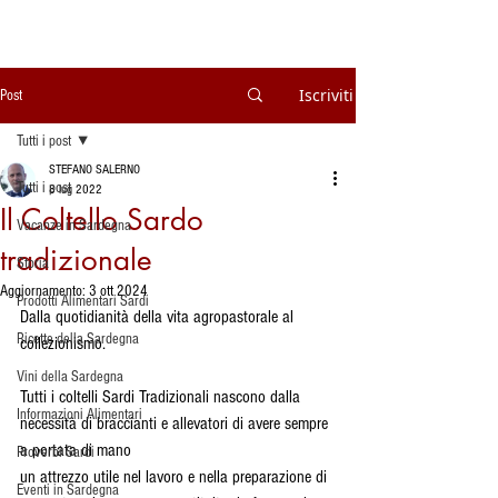
Iscriviti
Post
Tutti i post
STEFANO SALERNO
Tutti i post
8 lug 2022
Il Coltello Sardo
Vacanze in Sardegna
tradizionale
Storia
Aggiornamento:
3 ott 2024
Prodotti Alimentari Sardi
Dalla quotidianità della vita agropastorale al 
Ricette della Sardegna
collezionismo.
Vini della Sardegna
Tutti i coltelli Sardi Tradizionali nascono dalla 
Informazioni Alimentari
necessità di braccianti e allevatori di avere sempre 
a portata di mano
Proverbi Sardi
un attrezzo utile nel lavoro e nella preparazione di 
Eventi in Sardegna