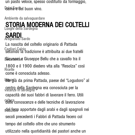
un pasto veloce, spesso costituito da formaggio, 
Dolci Sardi
carne e del buon vino.
Ambiente da salvaguardare
STORIA MODERNA DEI COLTELLI 
Luoghi della Sardegna
SARDI
Artigianato Sardo
La nascita del coltello originario di Pattada 
Cagliari Calcio
secondo la tradizione è attribuita ai due fratelli 
Giovanni e Giuseppe Bellu che a cavallo tra il 
Documentari
1800 e il 1900 diedero vita alla “Resolza” così 
Ricette
come è conosciuta adesso.
Liquori
Ma già da prima Pattada, paese del “Logudoro” al 
centro della Sardegna era conosciuta per la 
vacanze in sardegna
capacità dei suoi fabbri di lavorare il ferro. Utili 
cultura
delle conoscenze e delle tecniche di lavorazione 
del ferro apportate dagli arabi e dagli spagnoli nei 
tradizioni
secoli precedenti i Fabbri di Pattada fecero col 
tempo del coltello oltre che uno strumento 
utilizzato nella quotidianità dei pastori anche un 