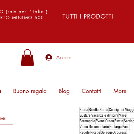
solo per l'Italia )
TUTTI I PRODOTTI
PORTO MINIMO 60€
Accedi
a
Buono regalo
Blog
Contatti
More
Storia
Ricetta Sarda
Consigli di Viagg
Gustare
Vacanze e dintorni
Mare
iviti
Formaggio
Eventi
Green
Estate
Sarde
Video Documentario
Bottarga
Pane
Regole
Ricette
Spiagge
Arburesa