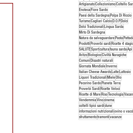
Artigianato
Collezionismo
Coltello Sa
Enoteca
Fiore Sardo
Paesi della Sardegna
Polpa Di Riccio
Turismo
Cagliari Calcio
D.O.P
Dolci
Dolci Tradizionali
Lingua Sarda
Mirto Di Sardegna
Natura da salvaguardare
Pasta
Pattad
Prodotti
Proverbi sardi
Ricette 4 stagi
SALUTE
Sport
cultura
fauna sarda
Api
Aritzo
Biologico
Civiltà Nuragiche
Comuni
Disastri naturali
Giornata Mondiale
Inverno
Italian Cheese Awards
Latte
Lattosio
Liquori Tradizionali
Miele
Olio
Pecorino Sardo
Pianeta Terra
Proverbi Sardi
Ricette Veloci
Ricette di Mare
Riso
Tecnologia
Vacan
Vendemmia
Vino
cinema
coltelli tipici sardi
dune
informazioni nutrizionali
ovino o vacc
sfruttamento
tramonti
vacanze