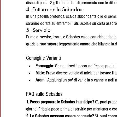
disco di pasta. Sigilla bene i bordi premendo con le dita o
4. Frittura delle Sebadas
In una padella profonda, scalda abbondante olio di semi. 
saranno dorate su entrambi i lati. Scolale su carta assorb
5. Servizio
Prima di servire, irrora le Sebadas calde con abbondante 
grazie al suo sapore leggermente amaro che bilancia la d
Consigli e Varianti
Formaggio:
 Se non trovi il pecorino fresco, puoi u
Miele:
 Prova diverse varietà di miele per trovare il
Aromi:
 Aggiungi un po' di vaniglia o cannella nell'
FAQ sulle Sebadas
1. Posso preparare le Sebadas in anticipo?
 Sì, puoi prep
giorno. Friggile poco prima di servirle per mantenerle cro
2. Le Sebadas possono essere congelate?
 Sì, puoi cong