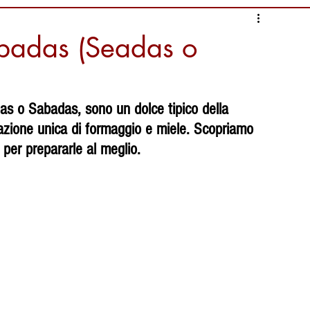
nformazioni Alimentari
ebadas (Seadas o
i
Ambiente da salvaguardare
 o Sabadas, sono un dolce tipico della 
azione unica di formaggio e miele. Scopriamo 
liari Calcio
Documentari
i per prepararle al meglio.
ura
tradizioni