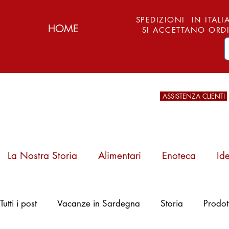
SPEDIZIONI IN ITALIA
HOME
SI ACCETTANO ORDI
ASSISTENZA CLIENTI
La Nostra Storia
Alimentari
Enoteca
Id
Pattada, Arburesa
Tutti i post
Vacanze in Sardegna
Storia
Prodot
e l'Arte del Ferro:
Storia, Tipi e