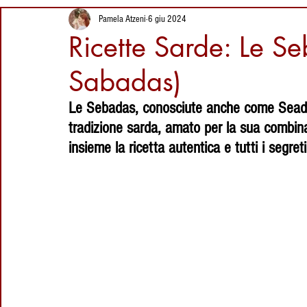
Segreti del
1 giorno fa
Ricette della Sardegna
Vini della Sardegna
I
Pamela Atzeni
6 giu 2024
Coltello Sardo
Luoghi da visitare
Ricette Sarde: Le S
Tradizionale
in Sardegna: Sa
Giara Manna,
Sabadas)
Proverbi Sardi
Eventi in Sardegna
Dolci Sard
l'altopiano dei
3 giorni fa
cavallini selvatici
Le Sebadas, conosciute anche come Seadas
Su Coccu Sardo:
tradizione sarda, amato per la sua combin
Storia, Leggenda
Luoghi della Sardegna
Artigianato Sardo
Cag
e Significato
insieme la ricetta autentica e tutti i segret
dell’Amuleto della
29 lug
Sardegna
Ricette
Liquori
vacanze in sardegna
cult