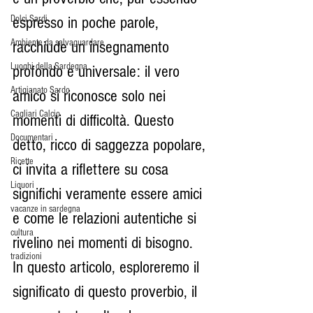
Dolci Sardi
espresso in poche parole, 
Ambiente da salvaguardare
racchiude un insegnamento 
Luoghi della Sardegna
profondo e universale: il vero 
Artigianato Sardo
amico si riconosce solo nei 
Cagliari Calcio
momenti di difficoltà. Questo 
Documentari
detto, ricco di saggezza popolare, 
Ricette
ci invita a riflettere su cosa 
Liquori
significhi veramente essere amici 
vacanze in sardegna
e come le relazioni autentiche si 
cultura
rivelino nei momenti di bisogno. 
tradizioni
In questo articolo, esploreremo il 
significato di questo proverbio, il 