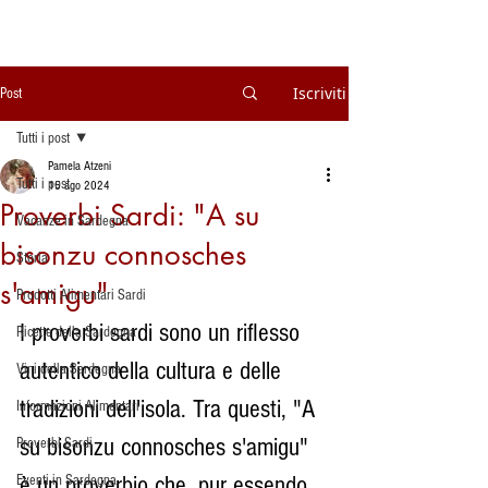
Iscriviti
Post
Tutti i post
Pamela Atzeni
Tutti i post
15 ago 2024
Proverbi Sardi: "A su
Vacanze in Sardegna
bisonzu connosches
Storia
s'amigu"
Prodotti Alimentari Sardi
I proverbi sardi sono un riflesso 
Ricette della Sardegna
autentico della cultura e delle 
Vini della Sardegna
tradizioni dell'isola. Tra questi, "A 
Informazioni Alimentari
su bisonzu connosches s'amigu" 
Proverbi Sardi
è un proverbio che, pur essendo 
Eventi in Sardegna