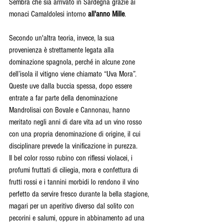
Sembra che sia arrivato in Sardegna grazie ai 
monaci Camaldolesi intorno 
all'anno Mille
. 
Secondo un'altra teoria, invece, la sua 
provenienza è strettamente legata alla 
dominazione spagnola, perché in alcune zone 
dell’isola il vitigno viene chiamato “Uva Mora”.
Queste uve dalla buccia spessa, dopo essere 
entrate a far parte della denominazione 
Mandrolisai con Bovale e Cannonau, hanno 
meritato negli anni di dare vita ad un vino rosso 
con una propria denominazione di origine, il cui 
disciplinare prevede la vinificazione in purezza.
Il bel color rosso rubino con riflessi violacei, i 
profumi fruttati di ciliegia, mora e confettura di 
frutti rossi e i tannini morbidi lo rendono il vino 
perfetto da servire fresco durante la bella stagione, 
magari per un aperitivo diverso dal solito con 
pecorini e salumi, oppure in abbinamento ad una 