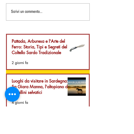
Vini Sardi: Celebrazione
La Tradizione del
Scrivi un commento...
del 100° Anno della
Sardegna: Scopri
Cantina Sociale di
Artigianale di Bo
Monserrato disponibile
Sardegna
anche online
Pattada, Arburesa e l'Arte del
Ferro: Storia, Tipi e Segreti del
Coltello Sardo Tradizionale
2 giorni fa
Luoghi da visitare in Sardegna:
Sa Giara Manna, l'altopiano dei
cavallini selvatici
4 giorni fa
Su Coccu Sardo: Storia,
Leggenda e Significato
dell’Amuleto della Sardegna