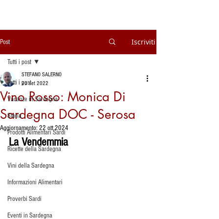
Iscriviti
Post
Tutti i post
STEFANO SALERNO
Tutti i post
23 set 2022
Vino Rosso: Monica Di
Vacanze in Sardegna
Sardegna DOC - Serosa
Storia
Aggiornamento:
22 ott 2024
Prodotti Alimentari Sardi
La Vendemmia
Ricette della Sardegna
Vini della Sardegna
Informazioni Alimentari
Proverbi Sardi
Eventi in Sardegna