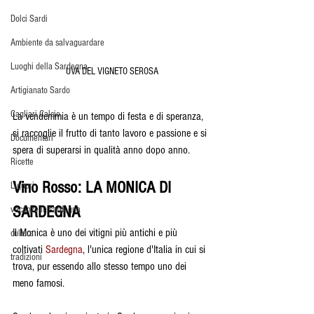
Dolci Sardi
Ambiente da salvaguardare
Luoghi della Sardegna
UVA DEL VIGNETO SEROSA
Artigianato Sardo
Cagliari Calcio
La vendemmia è un tempo di festa e di speranza, 
si raccoglie il frutto di tanto lavoro e passione e si 
Documentari
spera di superarsi in qualità anno dopo anno.
Ricette
Vino Rosso: LA MONICA DI 
Liquori
SARDEGNA
vacanze in sardegna
Il Monica è uno dei vitigni più antichi e più 
cultura
coltivati 
Sardegna
, l'unica regione d'Italia in cui si 
tradizioni
trova, pur essendo allo stesso tempo uno dei 
meno famosi.