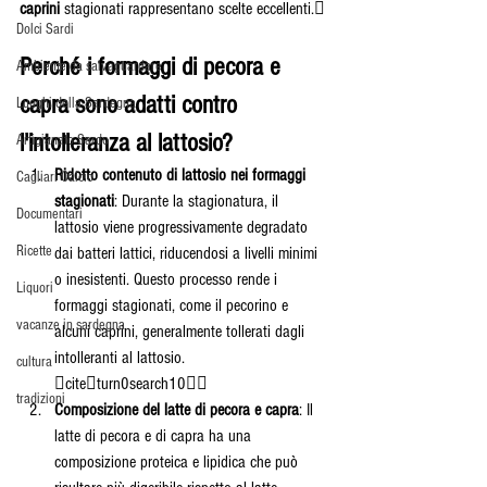
caprini
 stagionati rappresentano scelte eccellenti.
Dolci Sardi
Perché i formaggi di pecora e 
Ambiente da salvaguardare
capra sono adatti contro 
Luoghi della Sardegna
l'intolleranza al lattosio?
Artigianato Sardo
Ridotto contenuto di lattosio nei formaggi 
Cagliari Calcio
stagionati
: Durante la stagionatura, il 
Documentari
lattosio viene progressivamente degradato 
Ricette
dai batteri lattici, riducendosi a livelli minimi 
o inesistenti. Questo processo rende i 
Liquori
formaggi stagionati, come il pecorino e 
vacanze in sardegna
alcuni caprini, generalmente tollerati dagli 
intolleranti al lattosio. 
cultura
citeturn0search10
tradizioni
Composizione del latte di pecora e capra
: Il 
latte di pecora e di capra ha una 
composizione proteica e lipidica che può 