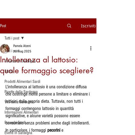
Iscriviti
Post
Tutti i post
Pamela Atzeni
Tutti i post
15 mag 2025
Intolleranza al lattosio:
Vacanze in Sardegna
quale formaggio scegliere?
Storia
Prodotti Alimentari Sardi
L'intolleranza al lattosio è una condizione diffusa 
Ricette della Sardegna
che costringe molte persone a limitare o eliminare i 
latticini dalla propria dieta. Tuttavia, non tutti i 
Vini della Sardegna
formaggi contengono lattosio in quantità 
Informazioni Alimentari
significative, e alcune varietà possono essere 
Proverbi Sardi
consumate senza problemi anche dagli intolleranti. 
In particolare, i formaggi 
pecorini
 e 
Eventi in Sardegna