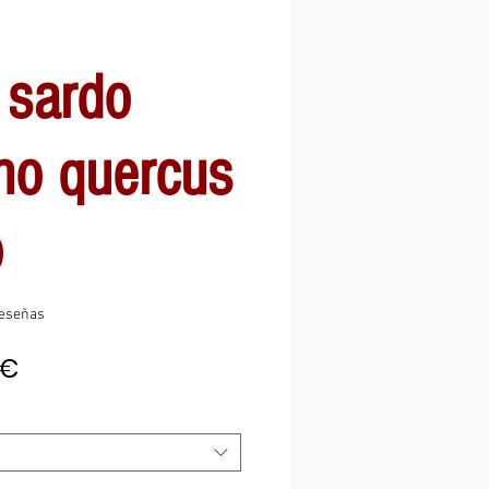
 sardo
no quercus
o
 calificación es de 5.0 de 5 estrellas
 reseñas
Precio
0€
de
oferta