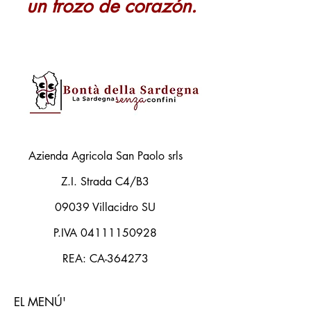
un trozo de corazón.
Azienda Agricola San Paolo srls
Z.I. Strada C4/B3
09039 Villacidro SU
P.IVA
04111150928
REA: CA-364273
EL MENÚ'