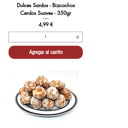
Dulces Sardos - Bizcochos
Cerdos Suaves - 350gr
Precio
4,99 €
Agregar al carrito