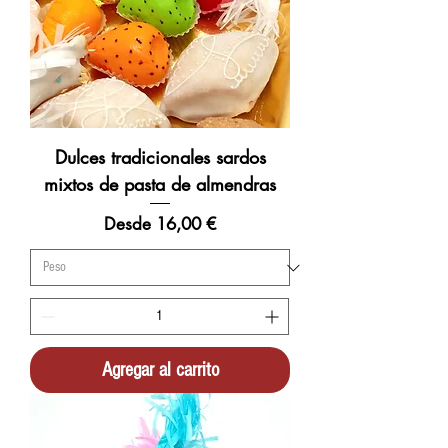
Dulces tradicionales sardos
mixtos de pasta de almendras
Precio de oferta
Desde
16,00 €
Agregar al carrito