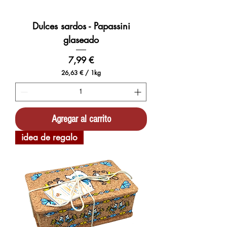
Dulces sardos - Papassini
glaseado
Precio
7,99 €
26,63 €
/
1kg
2
6
,
6
3
Agregar al carrito
€
p
idea de regalo
o
r
1
K
i
l
o
g
r
a
m
o