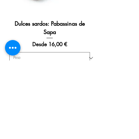
Dulces sardos: Pabassinas de
Sapa
Precio de oferta
Desde
16,00 €
Agregar al carrito