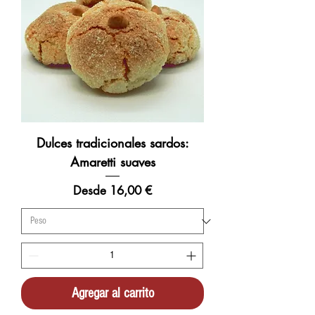
Dulces tradicionales sardos:
Amaretti suaves
Precio de oferta
Desde
16,00 €
Agregar al carrito