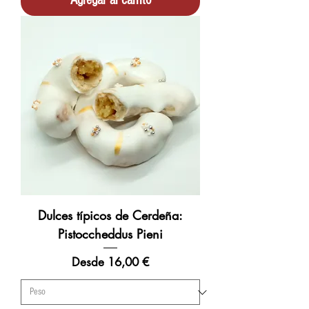
Agregar al carrito
Dulces típicos de Cerdeña:
Pistoccheddus Pieni
Precio de oferta
Desde
16,00 €