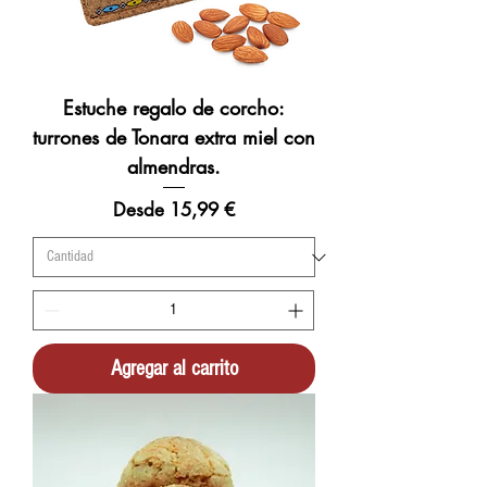
s
Estuche regalo de corcho:
turrones de Tonara extra miel con
almendras.
Precio de oferta
Desde
15,99 €
Agregar al carrito