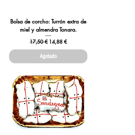
Bolsa de corcho: Turrón extra de
miel y almendra Tonara.
Precio
Precio de oferta
17,50 €
14,88 €
Agotado