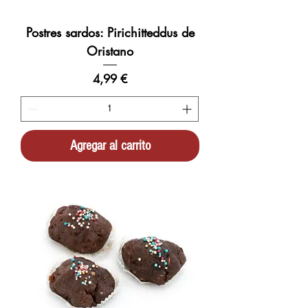
Postres sardos: Pirichitteddus de
Oristano
Precio
4,99 €
Agregar al carrito