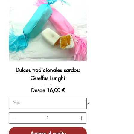
Dulces tradicionales sardos:
Gueffus Lunghi
Precio de oferta
Desde
16,00 €