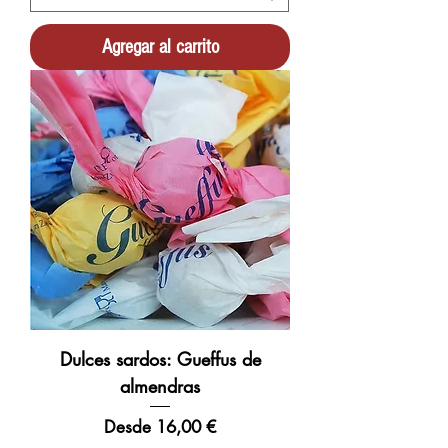
Agregar al carrito
Dulces sardos: Gueffus de
almendras
Precio de oferta
Desde
16,00 €